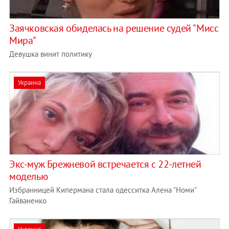
Заячковская обиделась на решение судей "Мисс
Мира"
Девушка винит политику
Украина
Экс-муж Брежневой встречается с 22-летней
моделью
Избранницей Кипермана стала одесситка Алена "Номи"
Гайваненко