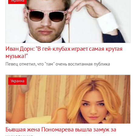
Украина
Иван Дорн: "В гей-клубах играет самая крутая
музыка!"
Певец отметил, что "там" очень воспитанная публика
Украина
Бывшая жена Пономарева вышла замуж за