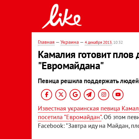
Главная
—
Украина
—
4 декабря 2013
, 10:32
Камалия готовит плов 
"Евромайдана"
Певица решила поддержать людей
Известная украинская певица Кама
посетила "Евромайдан"
. Об этом пе
Facebook: "Завтра иду на Майдан, пло