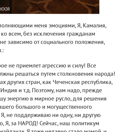
AHOOR
реполняющими меня эмоциями, Я, Камалия,
 ко всем, без исключения гражданам
 не зависимо от социального положения,
.:
ое не приемлет агрессию и силу! Все
олжны решаться путем столкновения народа!
х других стран, как Чеченская республика,
 Индия и т.д. Поэтому, нам надо, прежде
ашу энергию в мирное русло, для решения
ашего большого и могущественного
о Я, не поддерживаю ни одну, ни другую
о, Я, за НАРОД! Сейчас, наш политикум
майданах. Я тоже недавно стало мамой, и