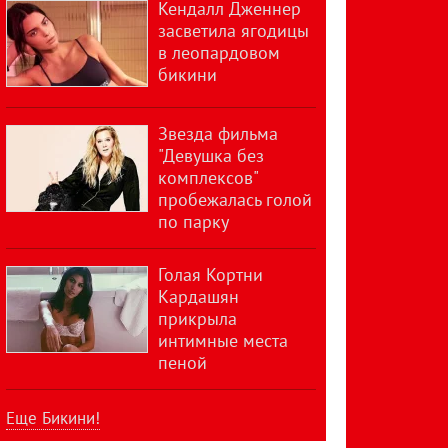
Кендалл Дженнер
засветила ягодицы
в леопардовом
бикини
Звезда фильма
"Девушка без
комплексов"
пробежалась голой
по парку
Голая Кортни
Кардашян
прикрыла
интимные места
пеной
Еще Бикини!