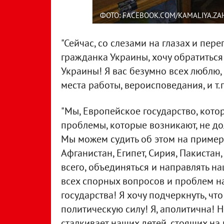
ФОТО: FACEBOOK.COM/KAMALIYA.Z
"Сейчас, со слезами на глазах и пе
гражданка Украины, хочу обратиться
Украины! Я вас безумно всех люблю,
места работы, вероисповедания, и т.п
"Мы, Европейское государство, котор
проблемы, которые возникают, не д
Мы можем судить об этом на примера
Афганистан, Египет, Сирия, Пакистан,
всего, объединяться и направлять н
всех спорных вопросов и проблем н
государства! Я хочу подчеркнуть, чт
политическую силу! Я, аполитична! Н
сталкивает наших детей, стоящих на 