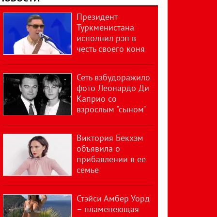
Президент
Туркменистана
исполнил рэп в
честь своего коня
Сеть взбудоражило
фото Леонардо Ди
Каприо со
взрослым "сыном"
Виктория Бекхэм
объявила о
прибавлении в ее
семье
Стэйси Амбер Уорд
– пламенеющая