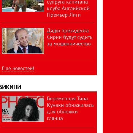
супруга капитана
клуба Английской
Премьер-Лиги
Дядю президента
Сирии будут судить
за мошенничество
Еще новостей!
БИКИНИ
Беременная Тина
Кунаки обнажилась
для обложки
глянца