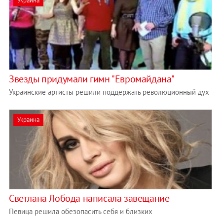
Украина
Звезды придумали гимн "Евромайдана"
Украинские артисты решили поддержать революционный дух
Украина
Светлана Лобода написала завещание
Певица решила обезопасить себя и близких