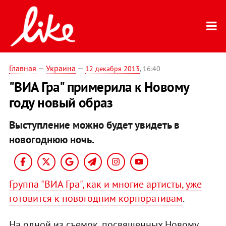
Главная
—
Украина
—
12 декабря 2013
, 16:40
"ВИА Гра" примерила к Новому
году новый образ
Выступление можно будет увидеть в
новогоднюю ночь.
Группа "ВИА Гра", как и многие артисты, уже
готовится к новогодним корпоративам
.
На одной из съемок, посвященных Новому