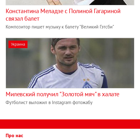
Константина Меладзе с Полиной Гагариной
связал балет
Композитор пишет музыку к балету "Великий Гэтсби"
Украина
Милевский получил "Золотой мяч" в халате
Футболист выложил в Instagram фотожабу
Про нас