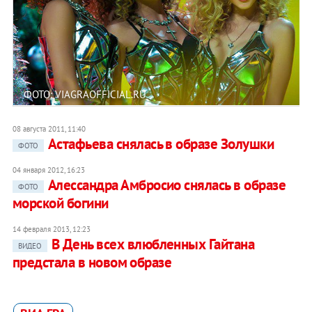
ФОТО: VIAGRAOFFICIAL.RU
08 августа 2011, 11:40
Астафьева снялась в образе Золушки
ФОТО
04 января 2012, 16:23
Алессандра Амбросио снялась в образе
ФОТО
морской богини
14 февраля 2013, 12:23
В День всех влюбленных Гайтана
ВИДЕО
предстала в новом образе