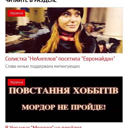
Украина
Солистка "НеАнгелов" посетила "Евромайдан"
Слава ночью поддержала митингующих
Украина
В Украине "Мордор" не пройдет