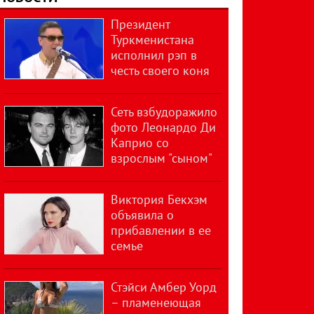
Президент
Туркменистана
исполнил рэп в
честь своего коня
Сеть взбудоражило
фото Леонардо Ди
Каприо со
взрослым "сыном"
Виктория Бекхэм
объявила о
прибавлении в ее
семье
Стэйси Амбер Уорд
– пламенеющая