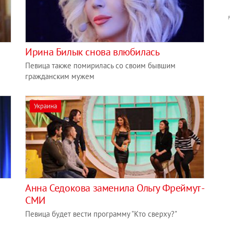
Ирина Билык снова влюбилась
Певица также помирилась со своим бывшим
гражданским мужем
Украина
Анна Седокова заменила Ольгу Фреймут -
СМИ
Певица будет вести программу "Кто сверху?"