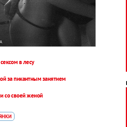
A
 сексом в лесу
кой за пикантным занятием
ли со своей женой
ЯНКИ