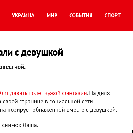
УКРАИНА
МИР
СОБЫТИЯ
СПОРТ
али с девушкой
звестной.
бит давать полет чужой фантазии
. На днях
 своей странице в социальной сети
она позирует обнаженной вместе с девушкой.
а снимок Даша.