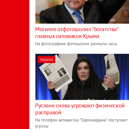
Могилев отфотошопил "богатства"
главных силовиков Крыма
На фотографиях фотошопом размыты часы
Украина
Руслане снова угрожают физической
расправой
На телефон активистки "Евромайдана" поступают
угрозы