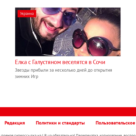
Украина
Елка с Галустяном веселятся в Сочи
Звезды прибыли за несколько дней до открытия
зимних Игр
Редакция
Политики и стандарты
Пользовательское
прямая гиперссылка на LB.ua обязательна! Перепечатка, копирование, воспро