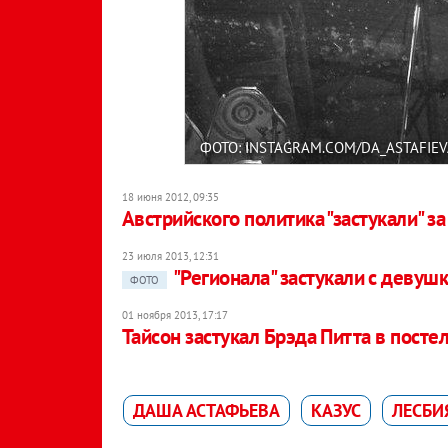
ФОТО: INSTAGRAM.COM/DA_ASTAFIEV
18 июня 2012, 09:35
Австрийского политика "застукали" за
23 июля 2013, 12:31
"Регионала" застукали с девуш
ФОТО
01 ноября 2013, 17:17
Тайсон застукал Брэда Питта в посте
ДАША АСТАФЬЕВА
КАЗУС
ЛЕСБИ