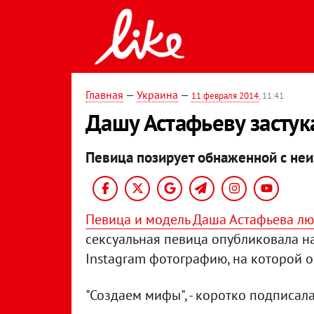
Главная
—
Украина
—
11 февраля 2014
, 11:41
Дашу Астафьеву застук
Певица позирует обнаженной с неи
Певица и модель Даша Астафьева лю
сексуальная певица опубликовала на
Instagram фотографию, на которой 
"Создаем мифы", - коротко подписал