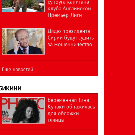
супруга капитана
клуба Английской
Премьер-Лиги
Дядю президента
Сирии будут судить
за мошенничество
Еще новостей!
БИКИНИ
Беременная Тина
Кунаки обнажилась
для обложки
глянца