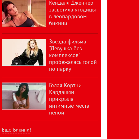
Кендалл Дженнер
засветила ягодицы
в леопардовом
бикини
Звезда фильма
"Девушка без
комплексов"
пробежалась голой
по парку
Голая Кортни
Кардашян
прикрыла
интимные места
пеной
Еще Бикини!