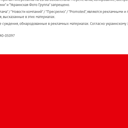
ини" и "Украинская Фото Группа" запрещено.
ама" / "Новости компаний" / "Пресрелиз" / "Promoted", являются рекламными и 
я, высказанные в этих материалах.
е суждения, обнародованные в рекламных материалах. Согласно украинскому з
R40-05097