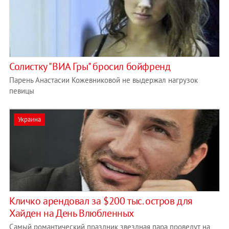
Солистку "ВИА Гры" бросил бойфренд
Парень Анастасии Кожевниковой не выдержал нагрузок
певицы
Украина
Кличко арендовал за $200 тыс. остров для
Хайден на День Влюбленных
Самый романтический праздник звездная пара проведут на