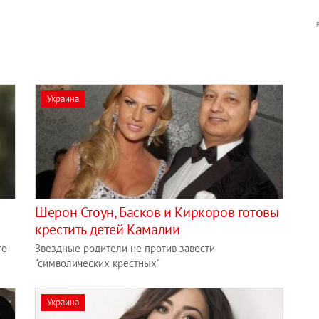
Украина
Шерон Стоун, Басков и Киркоров готовы
крестить детей Камалии
го
Звездные родители не против завести
"символических крестных"
Украина