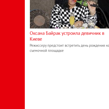
Оксана Байрак устроила девичник в
Киеве
Режиссеру предстоит встретить день рождения н
съемочной площадке