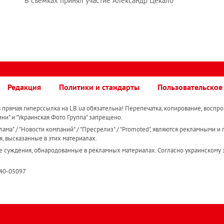
В съемках принял участие Александр Цекало
Редакция
Политики и стандарты
Пользовательское
прямая гиперссылка на LB.ua обязательна! Перепечатка, копирование, воспро
ини" и "Украинская Фото Группа" запрещено.
ама" / "Новости компаний" / "Пресрелиз" / "Promoted", являются рекламными и 
я, высказанные в этих материалах.
е суждения, обнародованные в рекламных материалах. Согласно украинскому з
R40-05097