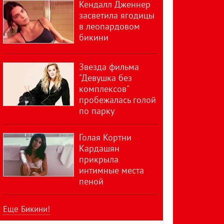
Кендалл Дженнер
засветила ягодицы
в леопардовом
бикини
Звезда фильма
"Девушка без
комплексов"
пробежалась голой
по парку
Голая Кортни
Кардашян
прикрыла
интимные места
пеной
Еще Бикини!