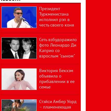
Президент
Туркменистана
исполнил рэп в
честь своего коня
Сеть взбудоражило
фото Леонардо Ди
Каприо со
взрослым "сыном"
Виктория Бекхэм
объявила о
прибавлении в ее
семье
Стэйси Амбер Уорд
– пламенеющая