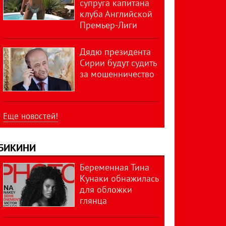
супруга капитана
клуба Английской
Премьер-Лиги
Дядю президента
Сирии будут судить
за мошенничество
Еще новостей!
БИКИНИ
Беременная Тина
Кунаки обнажилась
для обложки
глянца