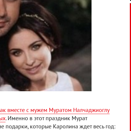
ак вместе с мужем Муратом Налчаджиоглу
ых
. Именно в этот праздник Мурат
е подарки, которые Каролина ждет весь год: