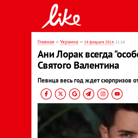
Главная
—
Украина
—
14 февраля 2014
, 11:14
Ани Лорак всегда "особ
Святого Валентина
Певица весь год ждет сюрпризов от