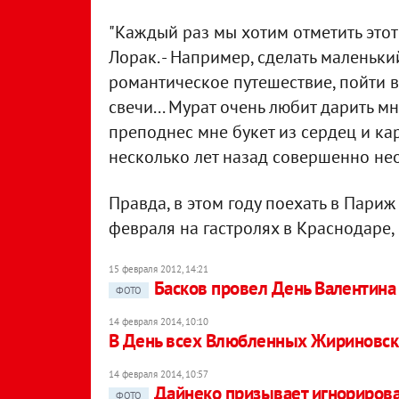
"Каждый раз мы хотим отметить этот
Лорак. - Например, сделать маленьки
романтическое путешествие, пойти в
свечи... Мурат очень любит дарить 
преподнес мне букет из сердец и ка
несколько лет назад совершенно не
Правда, в этом году поехать в Париж
февраля на гастролях в Краснодаре, 
15 февраля 2012, 14:21
Басков провел День Валентина
ФОТО
14 февраля 2014, 10:10
В День всех Влюбленных Жириновский
14 февраля 2014, 10:57
Дайнеко призывает игнориров
ФОТО