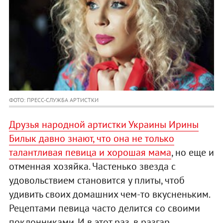
ФОТО: ПРЕСС-СЛУЖБА АРТИСТКИ
Друзья народной артистки Украины Ирины
Билык давно знают, что она не только
талантливая певица и хорошая мама
, но еще и
отменная хозяйка. Частенько звезда с
удовольствием становится у плиты, чтоб
удивить своих домашних чем-то вкусненьким.
Рецептами певица часто делится со своими
поклонниками. И в этот раз, в разгар