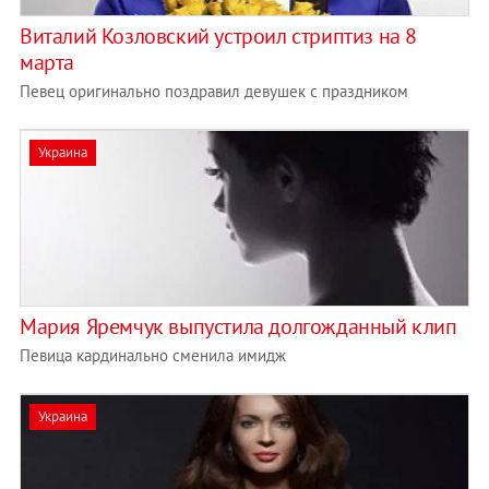
Виталий Козловский устроил стриптиз на 8
марта
Певец оригинально поздравил девушек с праздником
Украина
Мария Яремчук выпустила долгожданный клип
Певица кардинально сменила имидж
Украина