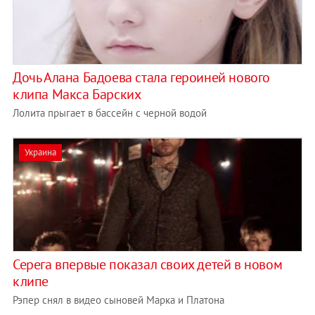
Дочь Алана Бадоева стала героиней нового
клипа Макса Барских
Лолита прыгает в бассейн с черной водой
Украина
Серега впервые показал своих детей в новом
клипе
Рэпер снял в видео сыновей Марка и Платона