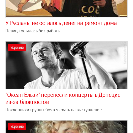
У Русланы не осталось денег на ремонт дома
Певица осталась без работы
Украина
"Океан Ельзи" перенесли концерты в Донецке
из-за блокпостов
Поклонники группы боятся ехать на выступление
Украина