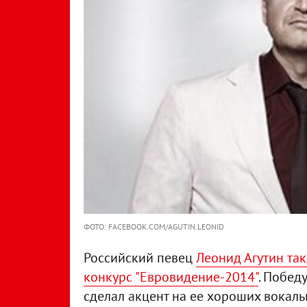
ФОТО: FACEBOOK.COM/AGUTIN.LEONID
Российский певец
Леонид Агутин так
конкурс "Евровидение-2014"
. Побед
сделал акцент на ее хороших вокаль