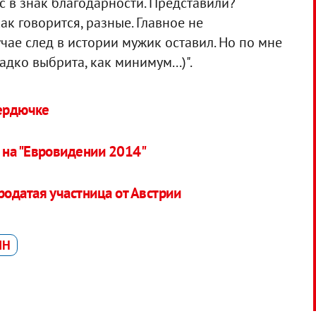
с в знак благодарности. Представили?
ак говорится, разные. Главное не
чае след в истории мужик оставил. Но по мне
адко выбрита, как минимум...)".
Сердючке
 на "Евровидении 2014"
одатая участница от Австрии
ИН