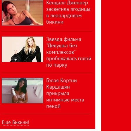
Кендалл Дженнер
засветила ягодицы
в леопардовом
бикини
Звезда фильма
"Девушка без
комплексов"
пробежалась голой
по парку
Голая Кортни
Кардашян
прикрыла
интимные места
пеной
Еще Бикини!