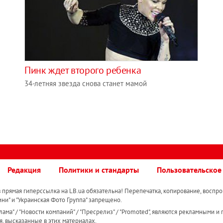
Пинк ждет второго ребенка
34-летняя звезда снова станет мамой
Редакция
Политики и стандарты
Пользовательское
прямая гиперссылка на LB.ua обязательна! Перепечатка, копирование, воспро
ини" и "Украинская Фото Группа" запрещено.
ама" / "Новости компаний" / "Пресрелиз" / "Promoted", являются рекламными и 
я, высказанные в этих материалах.