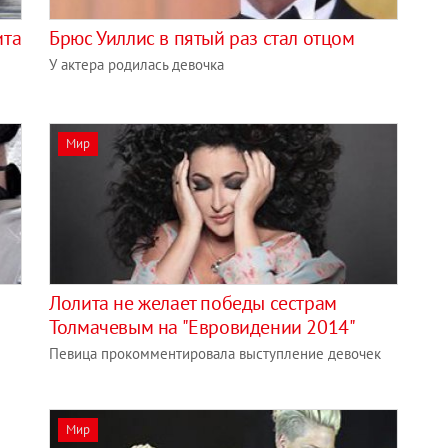
ита
Брюс Уиллис в пятый раз стал отцом
У актера родилась девочка
Мир
Лолита не желает победы сестрам
Толмачевым на "Евровидении 2014"
Певица прокомментировала выступление девочек
Мир