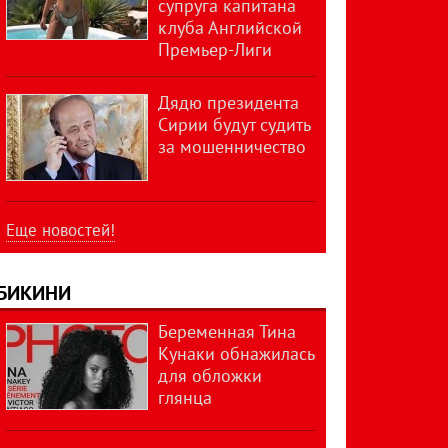
супруга капитана
клуба Английской
Премьер-Лиги
Дядю президента
Сирии будут судить
за мошенничество
Еще новостей!
БИКИНИ
Беременная Тина
Кунаки обнажилась
для обложки
глянца