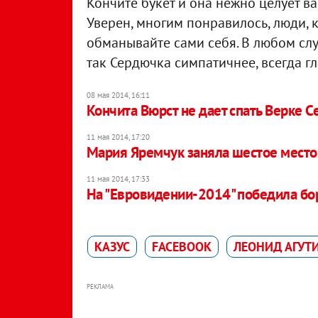
Кончите букет и она нежно целует ва
Уверен, многим понравилось, люди, к
обманывайте сами себя. В любом слу
так Сердючка симпатичнее, всегда гл
08 мая 2014, 16:11
Кончита Вюрст не дает спать Верке 
11 мая 2014, 17:20
Мария Яремчук заняла шестое место
11 мая 2014, 17:33
На "Евровидении-2014" победила бор
КАЗУС
FACEBOOK
ЛЕОНИД АГУТ
РЕКЛАМА