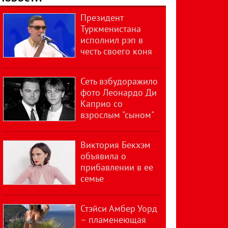
Президент
Туркменистана
исполнил рэп в
честь своего коня
Сеть взбудоражило
фото Леонардо Ди
Каприо со
взрослым "сыном"
Виктория Бекхэм
объявила о
прибавлении в ее
семье
Стэйси Амбер Уорд
– пламенеющая