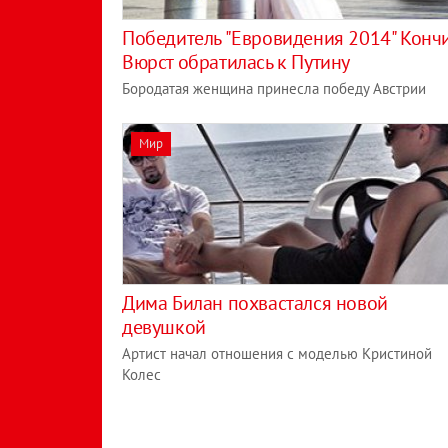
Победитель "Евровидения 2014" Конч
Вюрст обратилась к Путину
Бородатая женщина принесла победу Австрии
Мир
Дима Билан похвастался новой
девушкой
Артист начал отношения с моделью Кристиной
Колес