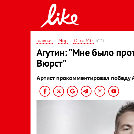
Главная
—
Мир
—
12 мая 2014
, 10:34
Агутин: "Мне было про
Вюрст"
Артист прокомментировал победу 