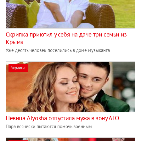
Скрипка приютил у себя на даче три семьи из
Крыма
Уже десять человек поселились в доме музыканта
Украина
Певица Alyosha отпустила мужа в зону АТО
Пара всячески пытаются помочь военным