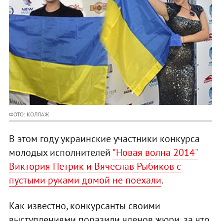
ФОТО: КОЛЛАЖ
В этом году украинские участники конкурса
молодых исполнителей
"Новая волна 2014"
Виктория Петрик и Вячеслав Рыбиков с
пустыми руками домой не поехали
.
Как известно, конкурсанты своими
выступлениями поразили членов жюри, за что