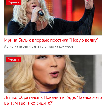
Украина
Ирина Билык впервые посетила "Новую волну"
Артистка первый раз выступила на конкурсе
Украина
Ляшко обратился к Повалий в Раде: "Таечка, чего
вы там так тихо сидите?"