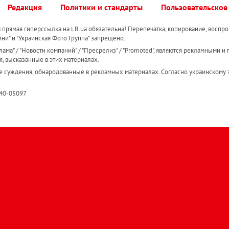
Редакция
Политики и стандарты
Пользовательское
прямая гиперссылка на LB.ua обязательна! Перепечатка, копирование, воспро
ини" и "Украинская Фото Группа" запрещено.
ама" / "Новости компаний" / "Пресрелиз" / "Promoted", являются рекламными и 
я, высказанные в этих материалах.
е суждения, обнародованные в рекламных материалах. Согласно украинскому з
R40-05097