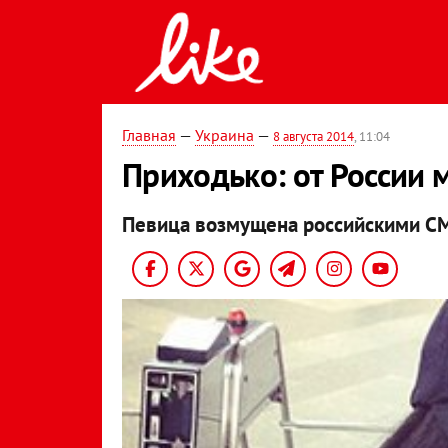
Главная
—
Украина
—
8 августа 2014
, 11:04
Приходько: от России 
Певица возмущена российскими С