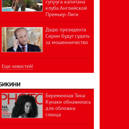
супруга капитана
клуба Английской
Премьер-Лиги
Дядю президента
Сирии будут судить
за мошенничество
Еще новостей!
БИКИНИ
Беременная Тина
Кунаки обнажилась
для обложки
глянца