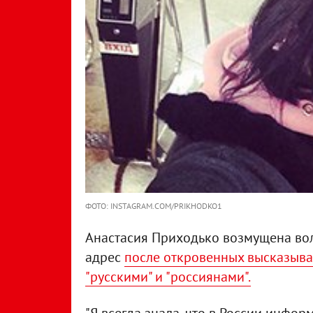
ФОТО: INSTAGRAM.COM/PRIKHODKO1
Анастасия Приходько возмущена вол
адрес
после откровенных высказыв
"русскими" и "россиянами".