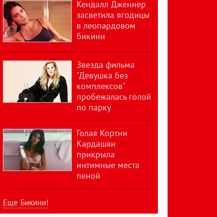
Кендалл Дженнер
засветила ягодицы
в леопардовом
бикини
Звезда фильма
"Девушка без
комплексов"
пробежалась голой
по парку
Голая Кортни
Кардашян
прикрыла
интимные места
пеной
Еще Бикини!