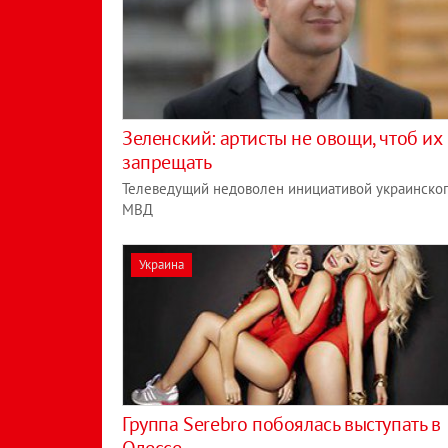
Зеленский: артисты не овощи, чтоб их
запрещать
Телеведущий недоволен инициативой украинско
МВД
Украина
Группа Serebro побоялась выступать в