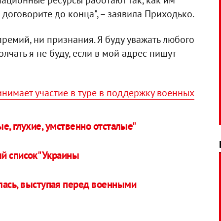
рмационные ресурсы работают так, как им
и договорите до конца", – заявила Приходько.
премий, ни признания. Я буду уважать любого
олчать я не буду, если в мой адрес пишут
нимает участие в туре в поддержку военных
е, глухие, умственно отсталые"
й список" Украины
лась, выступая перед военными