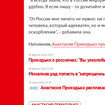
"Я всегда знала, что в России инфо
удобно. Я если пишу – то дочитайте 
"От России мне ничего не нужно: ни 
человека, который адекватен, но и м
оскорбления", – добавила она.
Напомним,
Анастасия Приходько при
05 августа 2014, 14:33
Приходько о россиянах: "Вы узколобы
06 августа 2014, 12:45
Михалков рад попасть в "запрещенны
28 июля 2014, 15:34
Анастасия Приходько расплака
ФОТО
АНАСТАСИЯ ПРИХОДЬКО