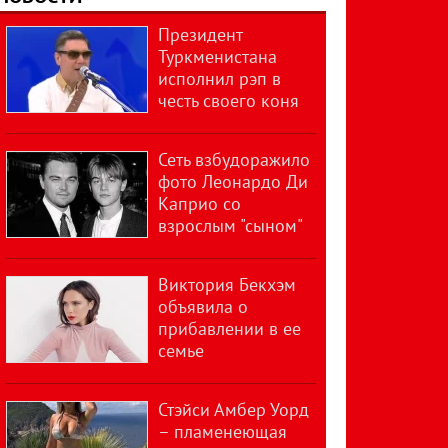
Президент
Туркменистана
исполнил рэп в
честь своего коня
Сеть взбудоражило
фото Леонардо Ди
Каприо со
взрослым "сыном"
Виктория Бекхэм
объявила о
прибавлении в ее
семье
Стэйси Амбер Уорд
– пламенеющая