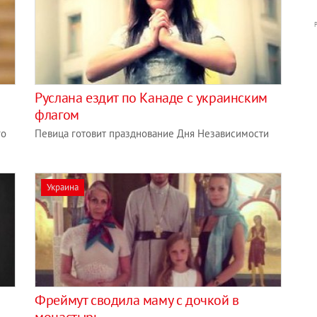
Руслана ездит по Канаде с украинским
флагом
го
Певица готовит празднование Дня Независимости
Украина
Фреймут сводила маму с дочкой в