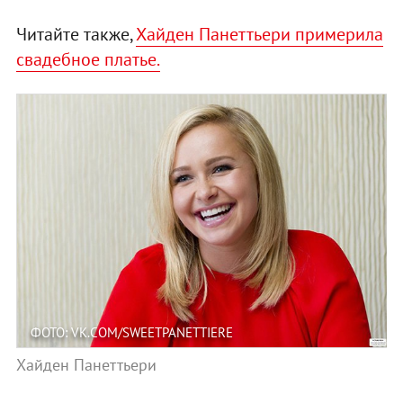
Читайте также,
Хайден Панеттьери примерила
свадебное платье.
ФОТО: VK.COM/SWEETPANETTIERE
Хайден Панеттьери