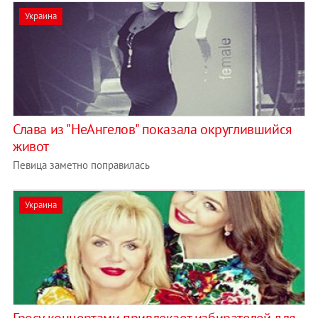
Украина
Слава из "НеАнгелов" показала округлившийся
живот
Певица заметно поправилась
Украина