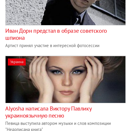
Иван Дорн предстал в образе советского
шпиона
Артист принял участие в интересной фотосессии
Украина
Alyosha написала Виктору Павлику
украиноязычную песню
Певица выступила автором музыки и слов композиции
"Недописана книга"