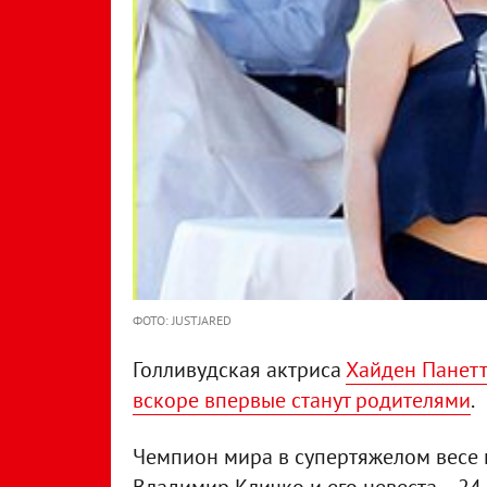
ФОТО: JUSTJARED
Голливудская актриса
Хайден Панетт
вскоре впервые станут родителями
.
Чемпион мира в супертяжелом весе 