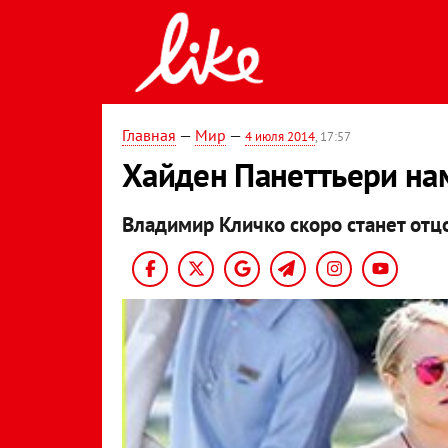
Главная
—
Мир
—
4 июля 2014
, 17:57
Хайден Панеттьери нам
Владимир Кличко скоро станет отц