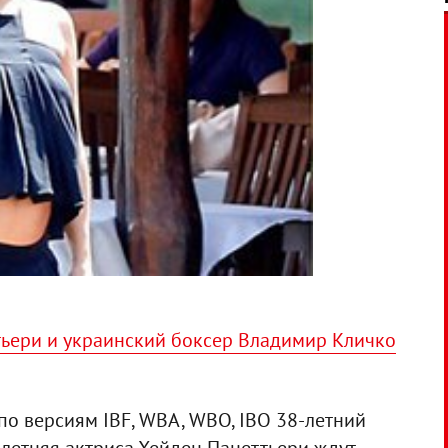
ьери и украинский боксер Владимир Кличко
по версиям IBF, WBA, WBО, IBO 38-летний