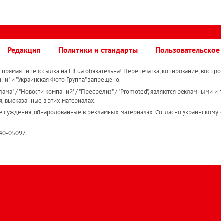
Редакция
Политики и стандарты
Пользовательское
прямая гиперссылка на LB.ua обязательна! Перепечатка, копирование, воспро
ини" и "Украинская Фото Группа" запрещено.
ама" / "Новости компаний" / "Пресрелиз" / "Promoted", являются рекламными и 
я, высказанные в этих материалах.
е суждения, обнародованные в рекламных материалах. Согласно украинскому з
R40-05097