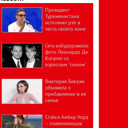
Президент
Туркменистана
исполнил рэп в
честь своего коня
Сеть взбудоражило
фото Леонардо Ди
Каприо со
взрослым "сыном"
Виктория Бекхэм
объявила о
прибавлении в ее
семье
Стэйси Амбер Уорд
– пламенеющая