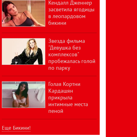
Кендалл Дженнер
засветила ягодицы
в леопардовом
бикини
Звезда фильма
"Девушка без
комплексов"
пробежалась голой
по парку
Голая Кортни
Кардашян
прикрыла
интимные места
пеной
Еще Бикини!