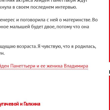
-летняя актриса Хейден Панеттьери ждут
кнула в своем последнем интервью.
нерес и поговорила с ней о материнстве. Во
рное малышей будет двое, потому что она
щущаю возраста. Я чувствую, что я родилась,
ен.
йден Панеттьери и ее жениха Владимира
угачевой и Галкина