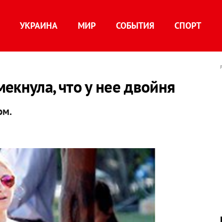
УКРАИНА
МИР
СОБЫТИЯ
СПОРТ
екнула, что у нее двойня
ом.