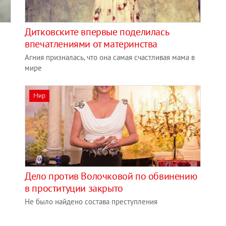
Дитковските впервые поделилась
впечатлениями от материнства
Агния призналась, что она самая счастливая мама в
мире
Мир
Дело против Волочковой по обвинению
в проституции закрыто
Не было найдено состава преступления