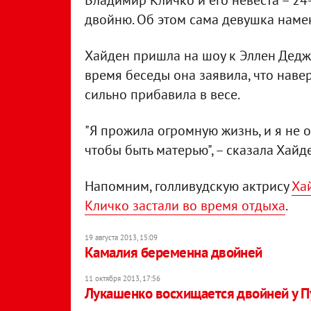
Владимир Кличко и его невеста – 24
двойню. Об этом сама девушка наме
Хайден пришла на шоу к Эллен Дедже
время беседы она заявила, что наве
сильно прибавила в весе.
"Я прожила огромную жизнь, и я не о
чтобы быть матерью", – сказала Хайд
Напомним, голливудскую актрису
Ха
Кличко застали во время отдыха
.
19 августа 2013, 15:09
Камалия беременна двойней
11 октября 2013, 17:56
Лукашенко восхищается двойней у П