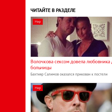
ЧИТАЙТЕ В РАЗДЕЛЕ
Мир
Волочкова сексом довела любовника 
больницы
Бахтияр Салимов оказался прикован к постели
Мир