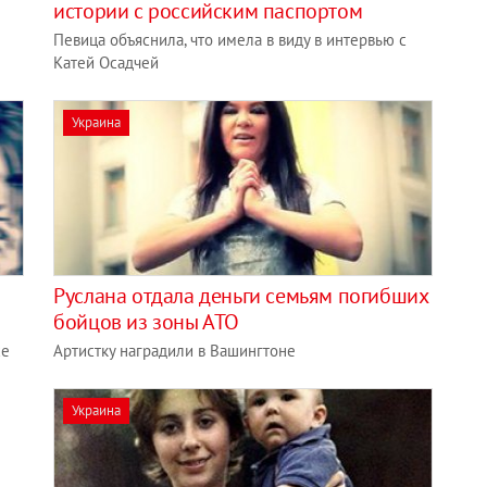
истории с российским паспортом
Певица объяснила, что имела в виду в интервью с
Катей Осадчей
Украина
Руслана отдала деньги семьям погибших
бойцов из зоны АТО
се
Артистку наградили в Вашингтоне
Украина