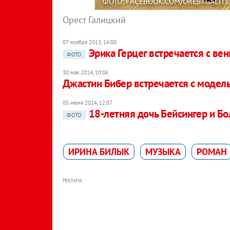
ФОТО: FACEBOOK.COM/OREST.GALITS
Орест Галицкий
07 ноября 2013, 16:00
Эрика Герцег встречается с ве
ФОТО
30 мая 2014, 10:06
Джастин Бибер встречается с модель
05 июня 2014, 12:07
18-летняя дочь Бейсингер и Бо
ФОТО
ИРИНА БИЛЫК
МУЗЫКА
РОМАН
РЕКЛАМА