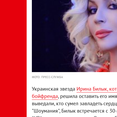
ФОТО: ПРЕСС-СЛУЖБА
Украинская звезда
Ирина Билык, кот
бойфренда
, решила оставить его им
выведали, кто сумел завладеть сер
"Шоумания", Билык встречается с 30