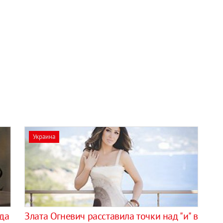
Украина
да
Злата Огневич расставила точки над "и" в