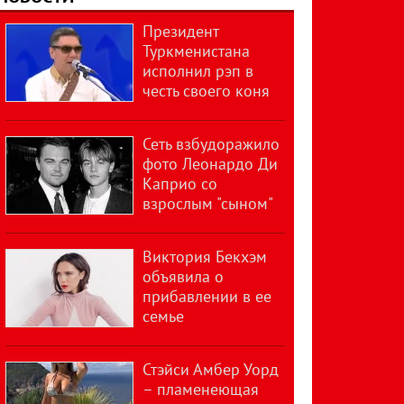
Президент
Туркменистана
исполнил рэп в
честь своего коня
Сеть взбудоражило
фото Леонардо Ди
Каприо со
взрослым "сыном"
Виктория Бекхэм
объявила о
прибавлении в ее
семье
Стэйси Амбер Уорд
– пламенеющая