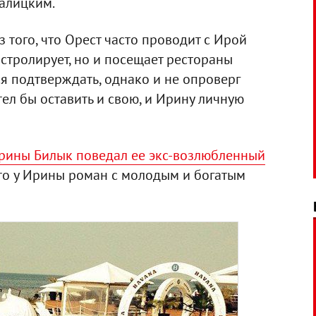
Галицким.
 того, что Орест часто проводит с Ирой
астролирует, но и посещает рестораны
я подтверждать, однако и не опроверг
ел бы оставить и свою, и Ирину личную
рины Билык поведал ее экс-возлюбленный
 что у Ирины роман с молодым и богатым