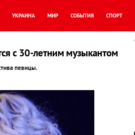
УКРАИНА
МИР
СОБЫТИЯ
СПОРТ
тся с 30-летним музыкантом
ктива певицы.