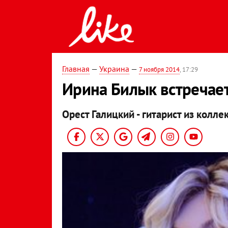
Главная
—
Украина
—
7 ноября 2014
, 17:29
Ирина Билык встречае
Орест Галицкий - гитарист из колле