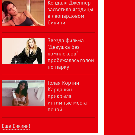
Кендалл Дженнер
засветила ягодицы
в леопардовом
бикини
Звезда фильма
"Девушка без
комплексов"
пробежалась голой
по парку
Голая Кортни
Кардашян
прикрыла
интимные места
пеной
Еще Бикини!