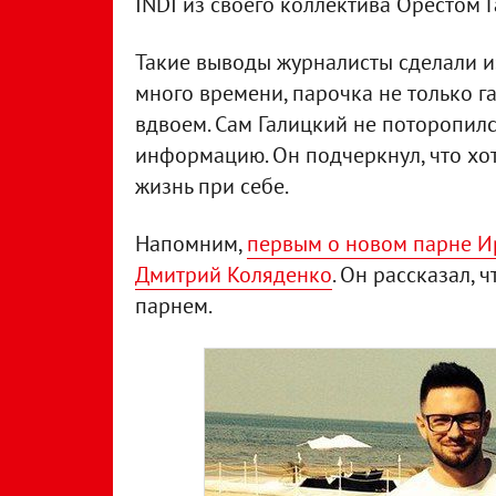
INDI из своего коллектива Орестом 
Такие выводы журналисты сделали из
много времени, парочка не только г
вдвоем. Сам Галицкий не поторопилс
информацию. Он подчеркнул, что хот
жизнь при себе.
Напомним,
первым о новом парне И
Дмитрий Коляденко
. Он рассказал,
парнем.