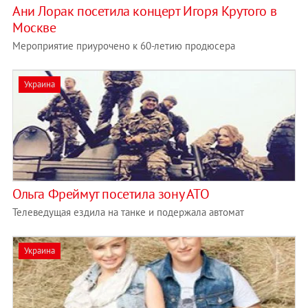
Ани Лорак посетила концерт Игоря Крутого в
Москве
Мероприятие приурочено к 60-летию продюсера
Украина
Ольга Фреймут посетила зону АТО
Телеведущая ездила на танке и подержала автомат
Украина