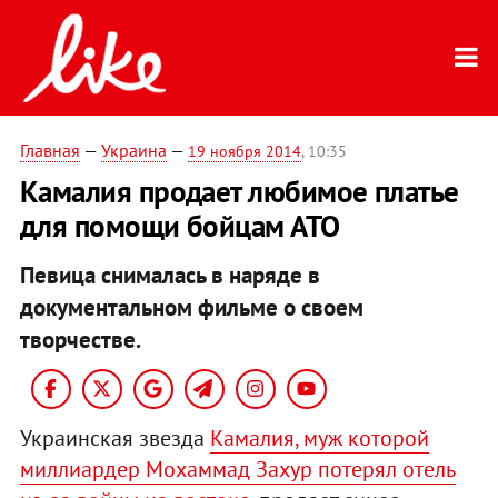
Главная
—
Украина
—
19 ноября 2014
, 10:35
Камалия продает любимое платье
для помощи бойцам АТО
Певица снималась в наряде в
документальном фильме о своем
творчестве.
Украинская звезда
Камалия, муж которой
миллиардер Мохаммад Захур потерял отель