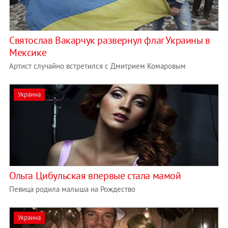
Святослав Вакарчук развернул флаг Украины в
Мексике
Артист случайно встретился с Дмитрием Комаровым
Украина
Ольга Цибульская впервые стала мамой
Певица родила малыша на Рождество
Украина