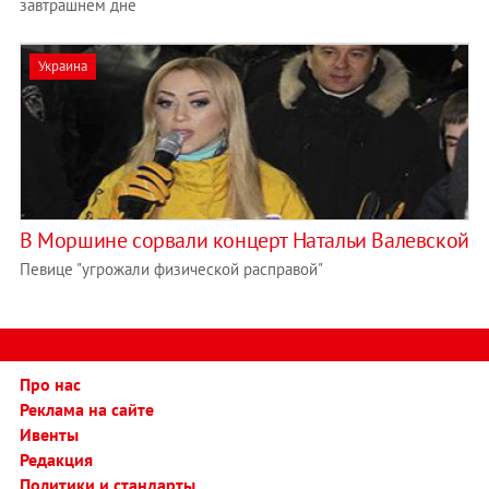
завтрашнем дне
Украина
В Моршине сорвали концерт Натальи Валевской
Певице "угрожали физической расправой"
Про нас
Реклама на сайте
Ивенты
Редакция
Политики и стандарты