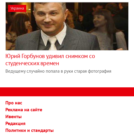
Украина
Юрий Горбунов удивил снимком со
студенческих времен
Ведущему случайно попала в руки старая фотография
Про нас
Реклама на сайте
Ивенты
Редакция
Политики и стандарты