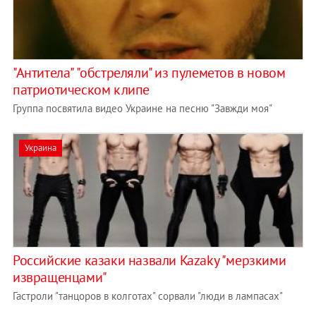
"Антитела" "обстреляли" из пулеметов в новом
патриотическом клипе
Группа посвятила видео Украине на песню "Завжди моя"
Украина
Российские казаки назвали Kazaky "мерзкими
извращенцами"
Гастроли "танцоров в колготах" сорвали "люди в лампасах"