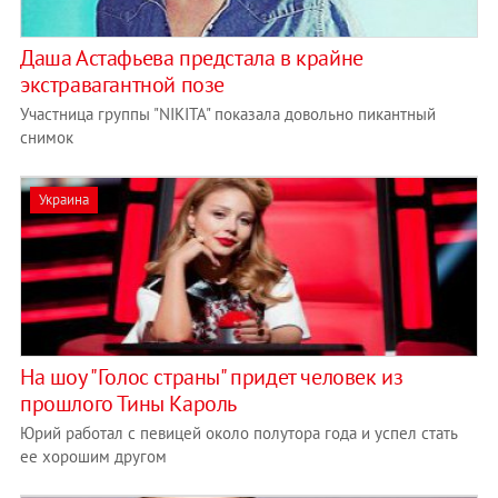
Даша Астафьева предстала в крайне
экстравагантной позе
Участница группы "NIKITA" показала довольно пикантный
снимок
Украина
На шоу "Голос страны" придет человек из
прошлого Тины Кароль
Юрий работал с певицей около полутора года и успел стать
ее хорошим другом