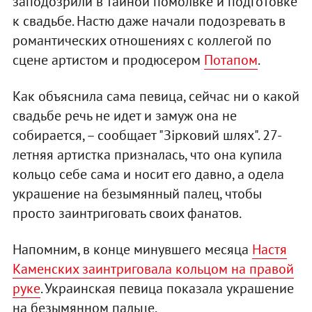
заподозрили в тайной помолвке и подготовке
к свадьбе. Настю даже начали подозревать в
романтических отношениях с коллегой по
сцене артистом и продюсером
Потапом
.
Как объяснила сама певица, сейчас ни о какой
свадьбе речь не идет и замуж она не
собирается, – сообщает "Зірковий шлях". 27-
летняя артистка призналась, что она купила
кольцо себе сама и носит его давно, а одела
украшение на безымянный палец, чтобы
просто заинтриговать своих фанатов.
Напомним, в конце минувшего месяца
Настя
Каменских заинтриговала кольцом на правой
руке
. Украинская певица показала украшение
на безымянном пальце.