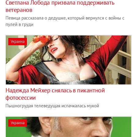
Светлана Лобода призвала поддерживать
ветеранов
Певица рассказала о дедушке, который вернулся с войны с
пулей в груди
Украина
Надежда Мейхер снялась в пикантной
фотосессии
Пышногрудая телеведущая испачкалась мукой
Украина