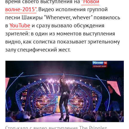
время своего выступления на
"Новой
волне-2015"
. Видео исполнения группой
песни Шакиры "Whenever, whever" появилось
в
YouTube
и сразу вызвало обсуждения
зрителей: в один из моментов выступления
видно, как солистка показывает зрительному
залу специфический жест.
Стоп-кадр с видео выступления The Pringlez