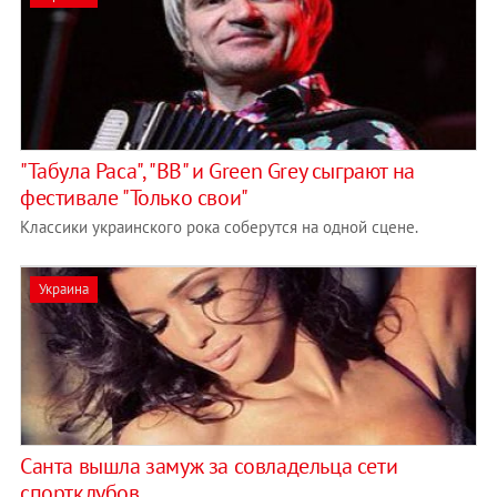
"Табула Раса", "ВВ" и Green Grey сыграют на
фестивале "Только свои"
Классики украинского рока соберутся на одной сцене.
Украина
Санта вышла замуж за совладельца сети
спортклубов