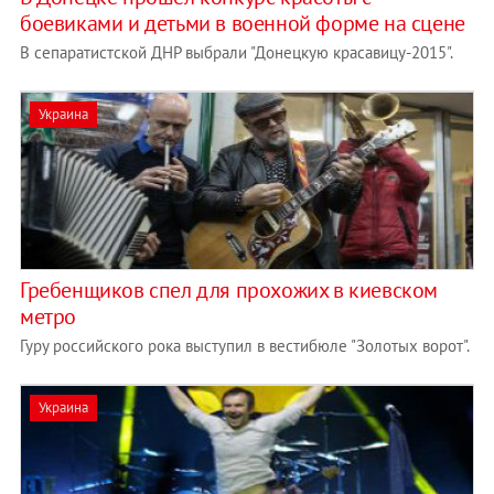
боевиками и детьми в военной форме на сцене
В сепаратистской ДНР выбрали "Донецкую красавицу-2015".
Украина
Гребенщиков спел для прохожих в киевском
метро
Гуру российского рока выступил в вестибюле "Золотых ворот".
Украина