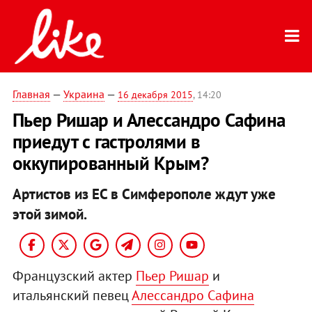
Главная
—
Украина
—
16 декабря 2015
, 14:20
Пьер Ришар и Алессандро Сафина
приедут с гастролями в
оккупированный Крым?
Артистов из ЕС в Симферополе ждут уже
этой зимой.
Французский актер
Пьер Ришар
и
итальянский певец
Алессандро Сафина