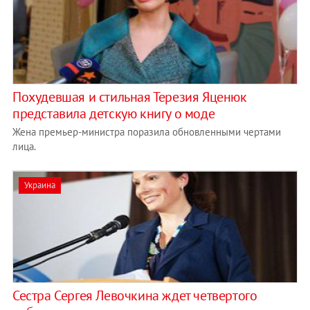
Похудевшая и стильная Терезия Яценюк
представила детскую книгу о моде
Жена премьер-министра поразила обновленными чертами
лица.
Украина
Сестра Сергея Левочкина ждет четвертого