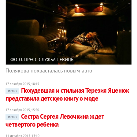
ФОТО: ПРЕСС-СЛУЖБА ПЕВИЦЫ
Полякова похвасталась новым авто
17 декабря 2015, 18:45
Похудевшая и стильная Терезия Яценюк
ФОТО
представила детскую книгу о моде
17 декабря 2015, 15:20
Сестра Сергея Левочкина ждет
ФОТО
четвертого ребенка
11 декабря 2015, 13:10