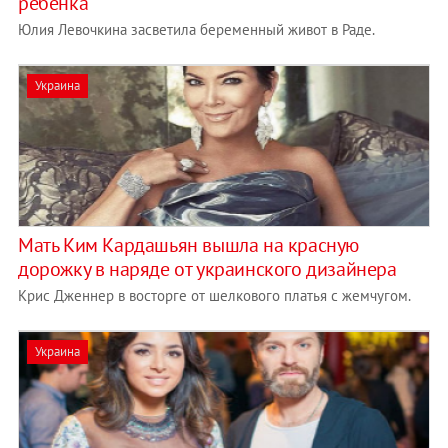
ребенка
Юлия Левочкина засветила беременный живот в Раде.
Украина
Мать Ким Кардашьян вышла на красную
дорожку в наряде от украинского дизайнера
Крис Дженнер в восторге от шелкового платья с жемчугом.
Украина