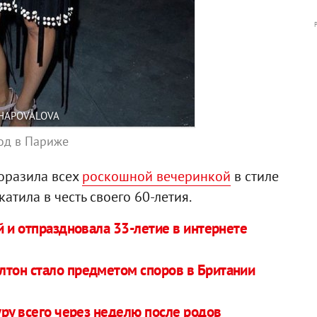
SHAPOVALOVA
од в Париже
оразила всех
роскошной вечеринкой
в стиле
атила в честь своего 60-летия.
 и отпраздновала 33-летие в интернете
тон стало предметом споров в Британии
ру всего через неделю после родов