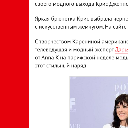
своего модного выхода Крис Дженне
Яркая брюнетка Крис выбрала черно
с искусственным жемчугом. На сайте 
С творчеством Карениной американс
телеведущая и модный эксперт
Дарь
от Anna K на парижской неделе моды
этот стильный наряд.