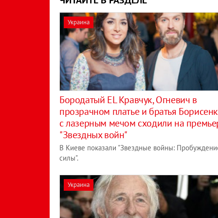
Украина
Бородатый EL Кравчук, Огневич в
прозрачном платье и братья Борисен
с лазерным мечом сходили на премье
"Звездных войн"
В Киеве показали "Звездные войны: Пробуждени
силы".
Украина