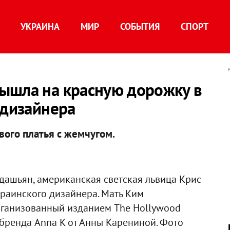
УКРАИНА
МИР
СОБЫТИЯ
СПОРТ
ышла на красную дорожку в
 дизайнера
вого платья с жемчугом.
дашьян, американская светская львица Крис
украинского дизайнера. Мать Ким
организованный изданием The Hollywood
е бренда Anna K от Анны Карениной. Фото