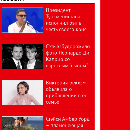
Президент
Туркменистана
исполнил рэп в
честь своего коня
Сеть взбудоражило
фото Леонардо Ди
Каприо со
взрослым "сыном"
Виктория Бекхэм
объявила о
прибавлении в ее
семье
Стэйси Амбер Уорд
– пламенеющая