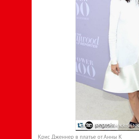
ФОТО: INSTAGRAM/KRISJEN
Крис Дженнер в платье от Анны К