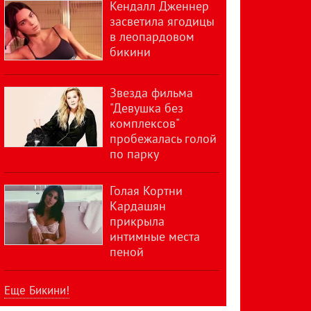
Кендалл Дженнер
засветила ягодицы
в леопардовом
бикини
Звезда фильма
"Девушка без
комплексов"
пробежалась голой
по парку
Голая Кортни
Кардашян
прикрыла
интимные места
пеной
Еще Бикини!