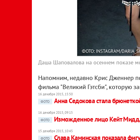
ФОТО: INSTAGRAM/DARIA_
Даша Шаповалова на осеннем показе м
Напомним, недавно Крис Дженнер п
фильма "Великий Гэтсби", которую зак
16 декабря 2015, 15:50
Анна Седокова стала брюнеткой
ФОТО
16 декабря 2015, 09:15
Изможденное лицо Кейт Миддл
ФОТО
15 декабря 2015, 10:45
Слава Каминская показала фигу
ФОТО