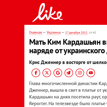
Главная
—
Украина
—
17 декабря 2015
, 14:40
Мать Ким Кардашьян в
наряде от украинского
Крис Дженнер в восторге от шелко
Глава многочисленной династии Кар
Дженнер, вышла в свет в платье от 
Кардашьян на днях посетила раут, 
Reporter. На телезвезде было плать