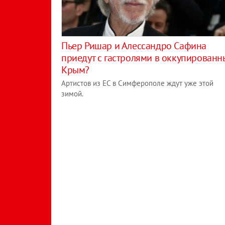
Пьер Ришар и Алессандро Сафина
приедут с гастролями в оккупированн
Крым?
Артистов из ЕС в Симферополе ждут уже этой
зимой.