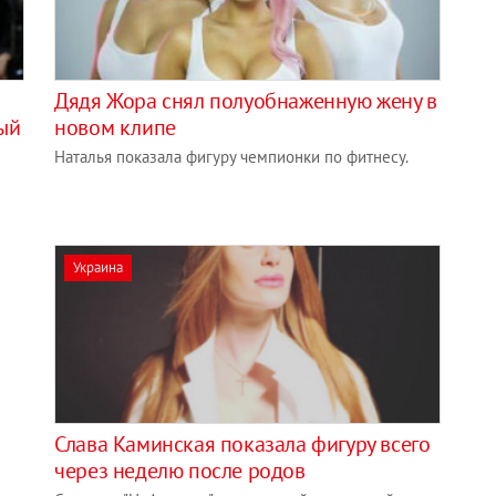
Дядя Жора снял полуобнаженную жену в
ый
новом клипе
Наталья показала фигуру чемпионки по фитнесу.
Украина
Слава Каминская показала фигуру всего
через неделю после родов