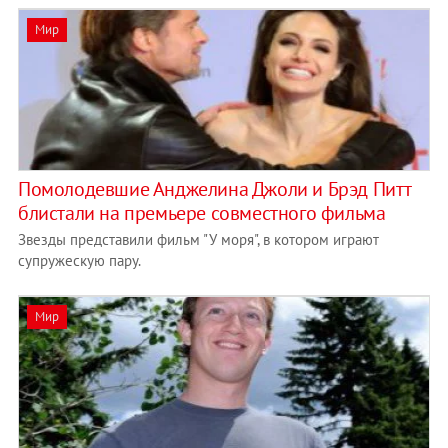
Мир
Помолодевшие Анджелина Джоли и Брэд Питт
блистали на премьере совместного фильма
Звезды представили фильм "У моря", в котором играют
супружескую пару.
Мир