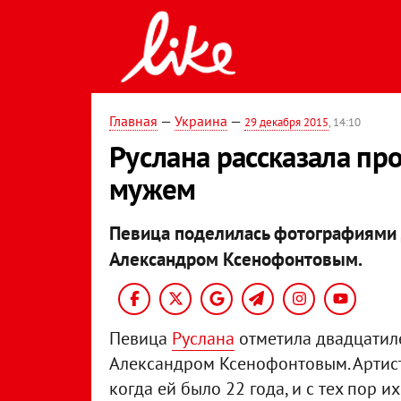
Главная
—
Украина
—
29 декабря 2015
, 14:10
Руслана рассказала пр
мужем
Певица поделилась фотографиями 
Александром Ксенофонтовым.
Певица
Руслана
отметила двадцатил
Александром Ксенофонтовым. Артист
когда ей было 22 года, и с тех пор 