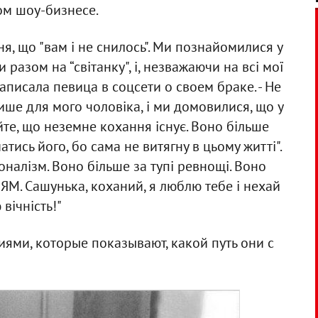
ом шоу-бизнесе.
, що "вам і не снилось". Ми познайомилися у
 разом на “світанку", і, незважаючи на всі мої
- написала певица в соцсети о своем браке. - Не
ише для мого чоловіка, і ми домовилися, що у
айте, що неземне кохання існує. Воно більше
атись його, бо сама не витягну в цьому житті".
оналізм. Воно більше за тупі ревнощі. Воно
НЯМ. Сашунька, коханий, я люблю тебе і нехай
 вічність!"
ями, которые показывают, какой путь они с