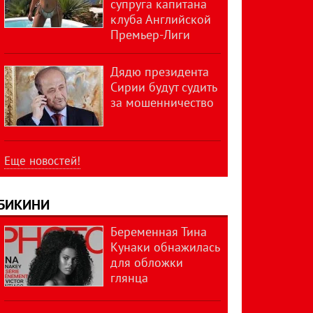
супруга капитана
клуба Английской
Премьер-Лиги
Дядю президента
Сирии будут судить
за мошенничество
Еще новостей!
БИКИНИ
Беременная Тина
Кунаки обнажилась
для обложки
глянца