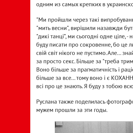
одним из самых крепких в украинск
"Ми пройшли через такі випробування
"мить весни", вирішили назавжди бути
"дикі танці”, ми сьогодні одне ціле, 
буду писати про сокровенне, бо це л
свій світ нікого не пустимо. Але… зн
за просто секс. Більше за "треба трим
Воно більше за прагматичність і раці
більше за все... тому воно і є КОХАН
всі про це знають. Я буду з тобою всю
Руслана также поделилась фотографи
мужем прошли за эти годы.