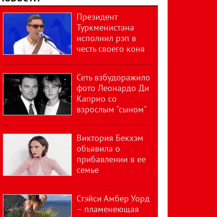
Президент
Туркменистана
исполнил рэп в
честь своего коня
Сеть взбудоражило
фото Леонардо Ди
Каприо со
взрослым "сыном"
Виктория Бекхэм
объявила о
прибавлении в ее
семье
Стэйси Амбер Уорд
– пламенеющая