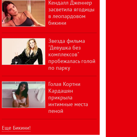
Кендалл Дженнер
засветила ягодицы
в леопардовом
бикини
Звезда фильма
"Девушка без
комплексов"
пробежалась голой
по парку
Голая Кортни
Кардашян
прикрыла
интимные места
пеной
Еще Бикини!