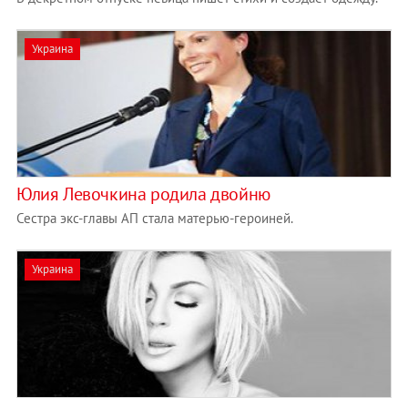
Украина
Юлия Левочкина родила двойню
Сестра экс-главы АП стала матерью-героиней.
Украина