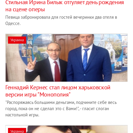
Стильная Ирина Билык отгуляет день рождения
на сцене оперы
Певица забронировала для гостей вечеринки два отеля в
Одессе.
Украина
Геннадий Кернес стал лицом харьковской
версии игры "Монополия"
"Распоряжаясь большими деньгами, подчините себе весь
город, пока он не сделал это с Вами!", - гласит слоган
настольной игры.
Украина