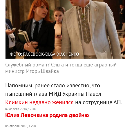
ФОТО: FACEBOOK/OLGA.DIACHENKO
Служебный роман? Ольга и тогда еще аграрный
министр Игорь Швайка
Напомним, ранее стало известно, что
нынешний глава МИД Украины Павел
Климкин недавно женился
на сотруднице АП.
07 апреля 2016, 12:48
Юлия Левочкина родила двойню
05 апреля 2016, 13:20