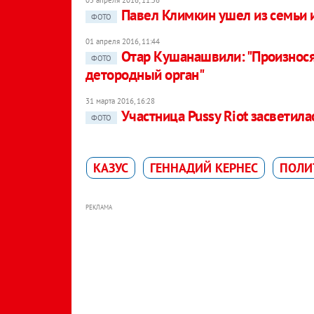
Павел Климкин ушел из семьи 
ФОТО
01 апреля 2016, 11:44
Отар Кушанашвили: "Произнося
ФОТО
детородный орган"
31 марта 2016, 16:28
Участница Pussy Riot засветил
ФОТО
КАЗУС
ГЕННАДИЙ КЕРНЕС
ПОЛИ
РЕКЛАМА