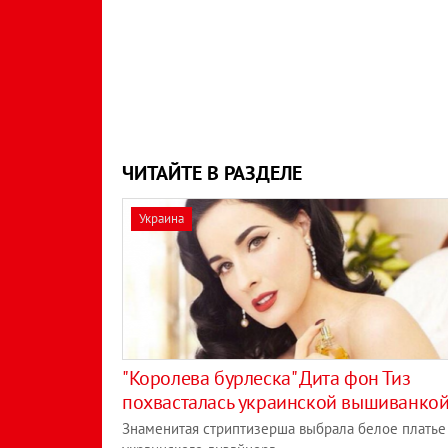
ЧИТАЙТЕ В РАЗДЕЛЕ
Украина
"Королева бурлеска" Дита фон Тиз
похвасталась украинской вышиванко
Знаменитая стриптизерша выбрала белое платье