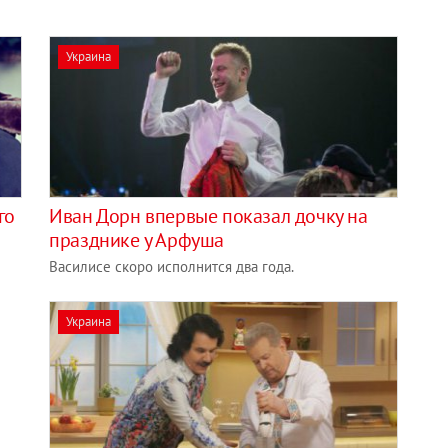
Украина
го
Иван Дорн впервые показал дочку на
празднике у Арфуша
Василисе скоро исполнится два года.
Украина