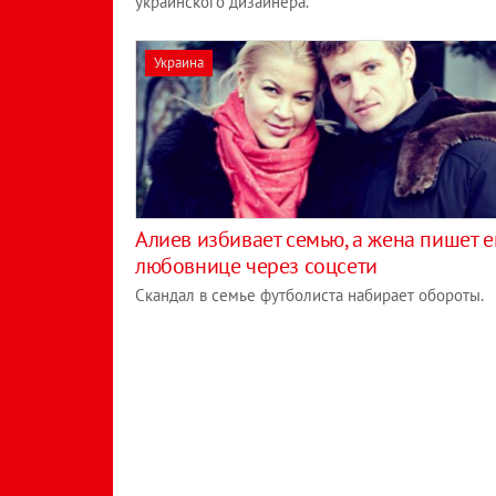
украинского дизайнера.
Украина
Алиев избивает семью, а жена пишет е
любовнице через соцсети
Скандал в семье футболиста набирает обороты.