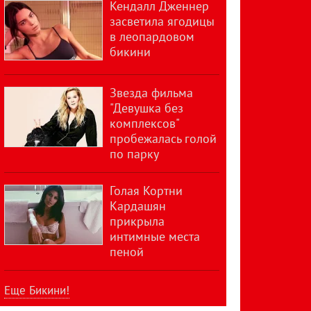
Кендалл Дженнер
засветила ягодицы
в леопардовом
бикини
Звезда фильма
"Девушка без
комплексов"
пробежалась голой
по парку
Голая Кортни
Кардашян
прикрыла
интимные места
пеной
Еще Бикини!