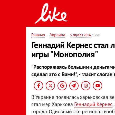
Главная
—
Украина
—
5 апреля 2016
, 13:20
Геннадий Кернес стал 
игры "Монополия"
"Распоряжаясь большими деньгами, 
сделал это с Вами!", - гласит слога
В Украине появилась харьковская ве
стал мэр Харькова
Геннадий Кернес
,
города. Одиозный экс-регионал изо