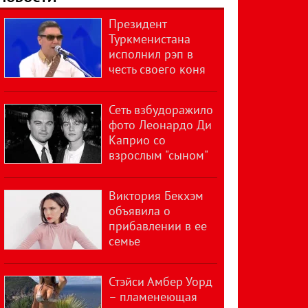
Президент
Туркменистана
исполнил рэп в
честь своего коня
Сеть взбудоражило
фото Леонардо Ди
Каприо со
взрослым "сыном"
Виктория Бекхэм
объявила о
прибавлении в ее
семье
Стэйси Амбер Уорд
– пламенеющая