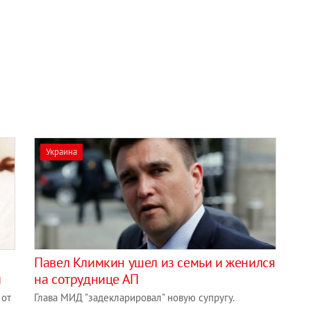
Украина
Павел Климкин ушел из семьи и женился
й
на сотруднице АП
 от
Глава МИД "задекларировал" новую супругу.