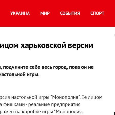
УКРАИНА
МИР
СОБЫТИЯ
СПОРТ
лицом харьковской версии
подчините себе весь город, пока он не
н настольной игры.
рсия настольной игры "Монополия". Ее лицом
 а фишками - реальные предприятия
бражен на коробке игры "Монополия.