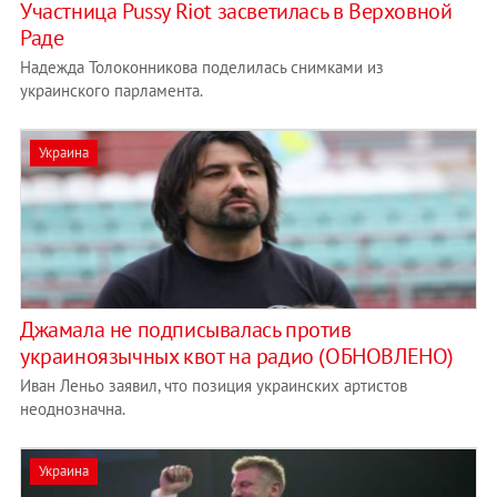
Участница Pussy Riot засветилась в Верховной
Раде
Надежда Толоконникова поделилась снимками из
украинского парламента.
Украина
Джамала не подписывалась против
украиноязычных квот на радио (ОБНОВЛЕНО)
Иван Леньо заявил, что позиция украинских артистов
неоднозначна.
Украина