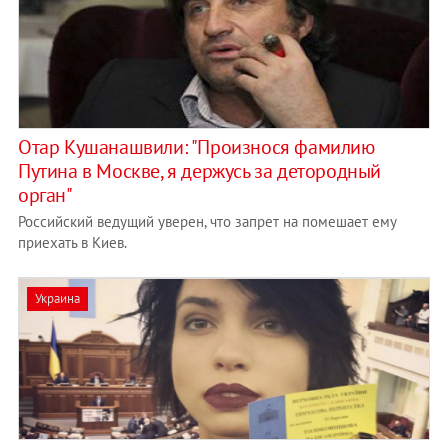
Отар Кушанашвили: "Произнося фамилию
Путина в Москве, я держусь за детородный
орган"
Российский ведущий уверен, что запрет на помешает ему
приехать в Киев.
Украина