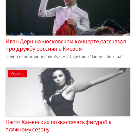
Иван Дорн на московском концерте рассказал
про дружбу россиян с Киевом
Певец исполнил песню Кузьмы Скрябина "Танець пінгвіна".
Украина
Настя Каменских похвасталась фигурой к
пляжному сезону