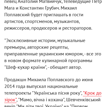
певец Анатолий Матвийчук, телеведущие Петр
Мага и Константин Грубич. Михаил
Поплавский будет приглашать в гости
артистов, спортсменов, музыкантов,
режиссеров, продюсеров и рестораторов.
"Эксклюзивные истории, музыкальные
премьеры, авторские рецепты,
приправленные украинским юмором, - все это
в новом формате кулинарной программы
"Шеф-кухар країни", - обещает автор.
Продакшн Михаила Поплавского до июня
2014 года выпускал национальные
телепроекты "Українська пісня року",
"Крок до
зірок"
, "Мамо, вічна і кохана", Шевченківський
вечір "Ми діти твої, Україно" на "Первом