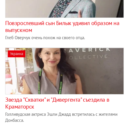
Повзрослевший сын Билык удивил образом на
выпускном
Глеб Оверчук очень похож на своего отца.
Украина
Звезда "Схватки" и "Дивергента" съездила в
Краматорск
Голливудская актриса Эшли Джадд встретилась с жителями
Донбасса.