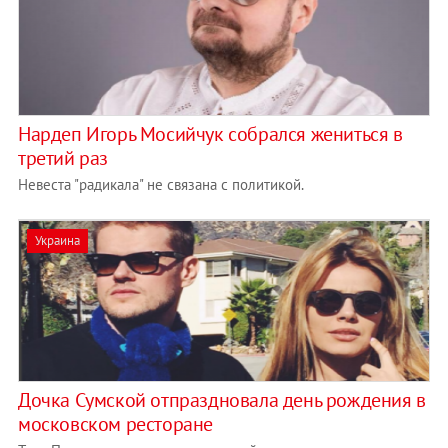
Нардеп Игорь Мосийчук собрался жениться в
третий раз
Невеста "радикала" не связана с политикой.
Украина
Дочка Сумской отпраздновала день рождения в
московском ресторане