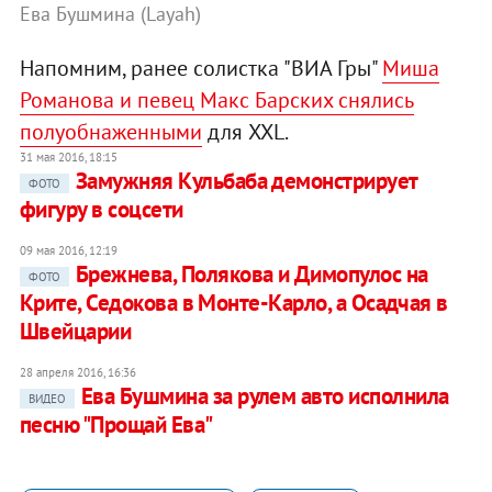
Ева Бушмина (Layah)
Напомним, ранее солистка "ВИА Гры"
Миша
Романова и певец Макс Барских снялись
полуобнаженными
для XXL.
31 мая 2016, 18:15
Замужняя Кульбаба демонстрирует
ФОТО
фигуру в соцсети
09 мая 2016, 12:19
Брежнева, Полякова и Димопулос на
ФОТО
Крите, Седокова в Монте-Карло, а Осадчая в
Швейцарии
28 апреля 2016, 16:36
Ева Бушмина за рулем авто исполнила
ВИДЕО
песню "Прощай Ева"