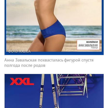
ФОТО: XXL.UA
Анна Завальская похвасталась фигурой спустя
полгода после родов