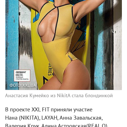
ФОТО: XXL.UA
Анастасия Кумейко из NikitA стала блондинкой
В проекте XXL FIT приняли участие
Нана (NIKITA), LAYAH, Анна Завальская,
Валерия Крук, Алина Астровская(REAL O),