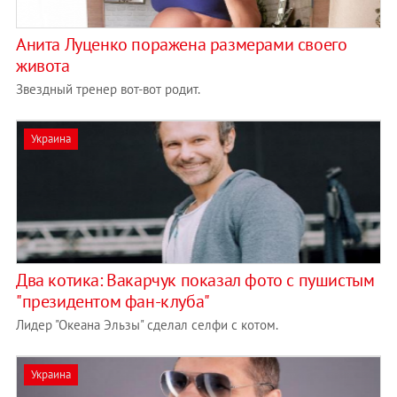
Анита Луценко поражена размерами своего
живота
Звездный тренер вот-вот родит.
Украина
Два котика: Вакарчук показал фото с пушистым
"президентом фан-клуба"
Лидер "Океана Эльзы" сделал селфи с котом.
Украина