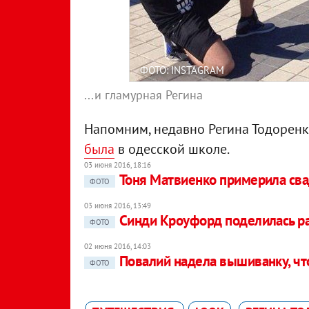
ФОТО: INSTAGRAM
...и гламурная Регина
Напомним, недавно Регина Тодоренк
была
в одесской школе.
03 июня 2016, 18:16
Тоня Матвиенко примерила сва
ФОТО
03 июня 2016, 13:49
Синди Кроуфорд поделилась р
ФОТО
02 июня 2016, 14:03
Повалий надела вышиванку, чт
ФОТО