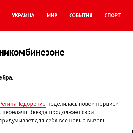
УКРАИНА
МИР
СОБЫТИЯ
СПОРТ
иникомбинезоне
ейра.
Регина Тодоренко
поделилась новой порцией
 передачи. Звезда продолжает свои
придумывает для себя все новые вызовы.