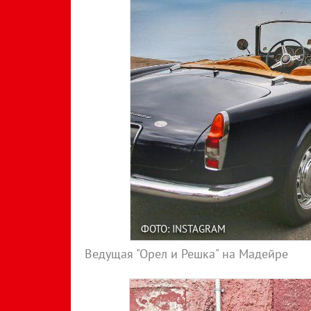
ФОТО: INSTAGRAM
Ведущая "Орел и Решка" на Мадейре