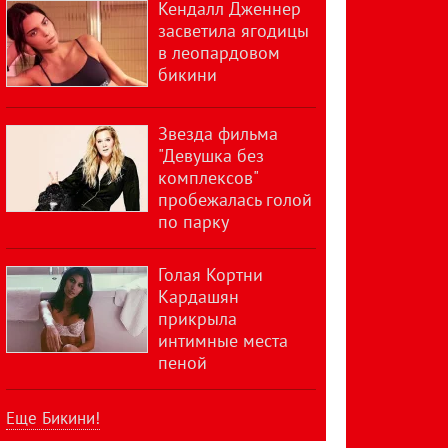
Кендалл Дженнер
засветила ягодицы
в леопардовом
бикини
Звезда фильма
"Девушка без
комплексов"
пробежалась голой
по парку
Голая Кортни
Кардашян
прикрыла
интимные места
пеной
Еще Бикини!