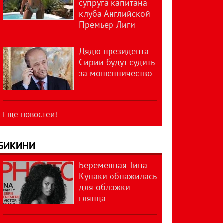
супруга капитана
клуба Английской
Премьер-Лиги
Дядю президента
Сирии будут судить
за мошенничество
Еще новостей!
БИКИНИ
Беременная Тина
Кунаки обнажилась
для обложки
глянца