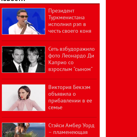
Президент
Туркменистана
исполнил рэп в
честь своего коня
Сеть взбудоражило
фото Леонардо Ди
Каприо со
взрослым "сыном"
Виктория Бекхэм
объявила о
прибавлении в ее
семье
Стэйси Амбер Уорд
– пламенеющая