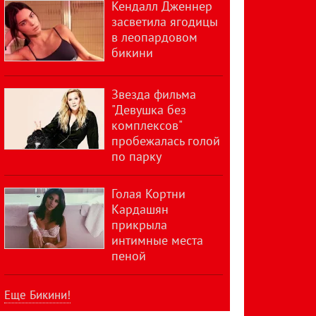
Кендалл Дженнер
засветила ягодицы
в леопардовом
бикини
Звезда фильма
"Девушка без
комплексов"
пробежалась голой
по парку
Голая Кортни
Кардашян
прикрыла
интимные места
пеной
Еще Бикини!