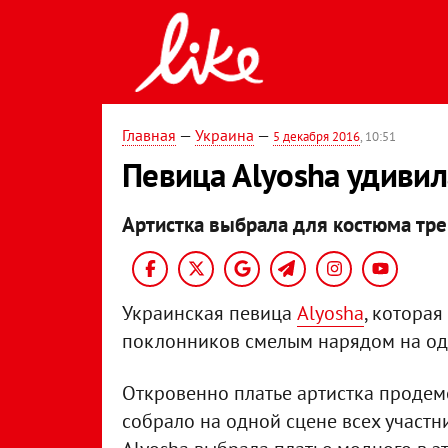
Главная
—
Украина
—
5 декабря 2016
, 10:51
Певица Alyosha удиви
Артистка выбрала для костюма тре
Украинская певица
Alyosha
, которая
поклонников смелым нарядом на од
Откровенно платье артистка продемо
собрало на одной сцене всех участн