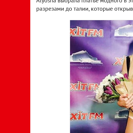
Alyosha выбрала платье модного в э
разрезами до талии, которые открыв