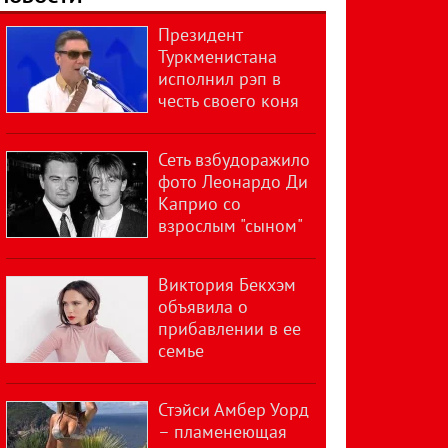
Президент
Туркменистана
исполнил рэп в
честь своего коня
Сеть взбудоражило
фото Леонардо Ди
Каприо со
взрослым "сыном"
Виктория Бекхэм
объявила о
прибавлении в ее
семье
Стэйси Амбер Уорд
– пламенеющая