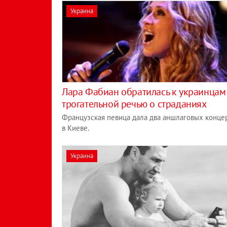
Украина
Лара Фабиан обратилась к украинцам
трогательной речью о страданиях
Французская певица дала два аншлаговых конце
в Киеве.
Украина