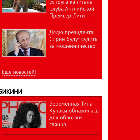
супруга капитана
клуба Английской
Премьер-Лиги
Дядю президента
Сирии будут судить
за мошенничество
Еще новостей!
БИКИНИ
Беременная Тина
Кунаки обнажилась
для обложки
глянца