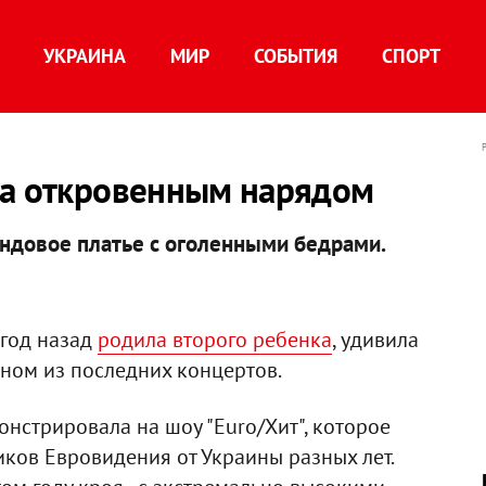
УКРАИНА
МИР
СОБЫТИЯ
СПОРТ
ла откровенным нарядом
ндовое платье с оголенными бедрами.
 год назад
родила второго ребенка
, удивила
ном из последних концертов.
нстрировала на шоу "Euro/Хит", которое
иков Евровидения от Украины разных лет.