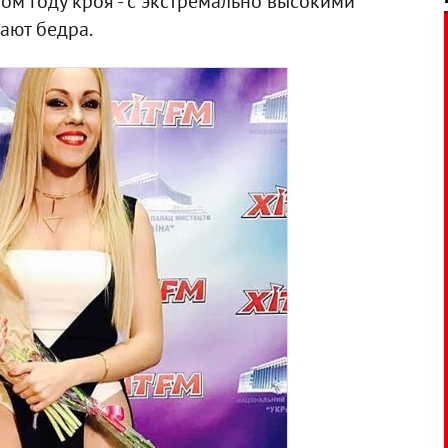
том году кроя - с экстремально высокими
ают бедра.