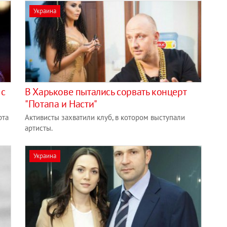
Украина
 с
В Харькове пытались сорвать концерт
"Потапа и Насти"
рта
Активисты захватили клуб, в котором выступали
артисты.
Украина