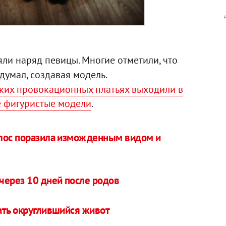
и наряд певицы. Многие отметили, что
думал, создавая модель.
аких провокационных платьях выходили в
е фигуристые модели
.
олос поразила изможденным видом и
через 10 дней после родов
ать округлившийся живот