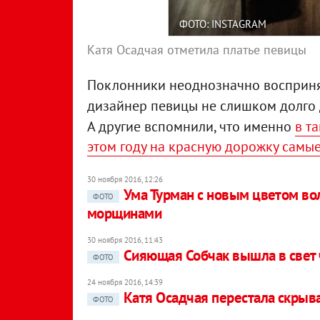
ФОТО: INSTAGRAM
Катя Осадчая отметила платье певицы
Поклонники неоднозначно воспринял
дизайнер певицы не слишком долго 
А другие вспомнили, что именно
в т
этом году на красную дорожку самы
30 ноября 2016, 12:26
Ума Турман с новым цветом в
ФОТО
морщинами
30 ноября 2016, 11:43
Сияющая Собчак вышла в свет 
ФОТО
24 ноября 2016, 14:39
Катя Осадчая перестала скрыв
ФОТО