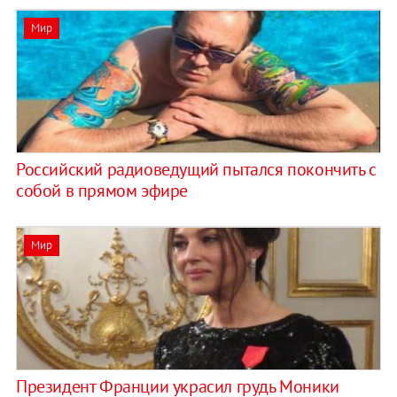
Мир
Российский радиоведущий пытался покончить с
собой в прямом эфире
Мир
Президент Франции украсил грудь Моники