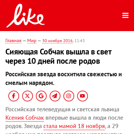
Главная
—
Мир
—
30 ноября 2016
, 11:43
Сияющая Собчак вышла в свет
через 10 дней после родов
Российская звезда восхитила свежестью и
смелым нарядом.
Российская телеведущая и светская львица
Ксения Собчак
впервые вышла в люди после
родов. Звезда
стала мамой 18 ноября
, а 29