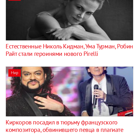
Естественные Николь Кидман, Ума Турман, Робин
Райт стали героинями нового Pirelli
Мир
Киркоров посадил в тюрьму французского
композитора, обвинившего певца в плагиате