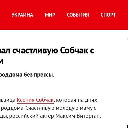
УКРАИНА
МИР
СОБЫТИЯ
СПОРТ
ал счастливую Собчак с
м
роддома без прессы.
 львица
Ксения Собчак
, которая на днях
з роддома. Счастливую молодую маму с
ды, российский актер Максим Виторган.