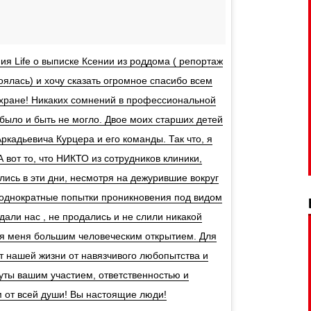
ия Life о выписке Ксении из роддома ( репортаж
тоялась) и хочу сказать огромное спасибо всем
 охране! Никаких сомнений в профессиональной
 было и быть не могло. Двое моих старших детей
кадьевича Курцера и его команды. Так что, я
А вот то, что НИКТО из сотрудников клиники,
лись в эти дни, несмотря на дежурившие вокруг
еоднократные попытки проникновения под видом
дали нас , не продались и не слили никакой
я меня большим человеческим открытием. Для
т нашей жизни от навязчивого любопытства и
уты вашим участием, ответственностью и
 от всей души! Вы настоящие люди!