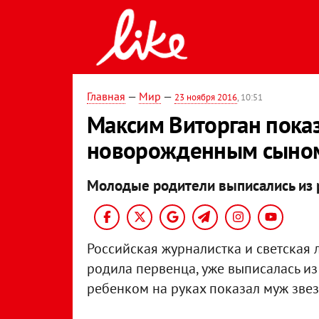
Главная
—
Мир
—
23 ноября 2016
, 10:51
Максим Виторган показ
новорожденным сыно
Молодые родители выписались из 
Российская журналистка и светская
родила первенца, уже выписалась и
ребенком на руках показал муж звез