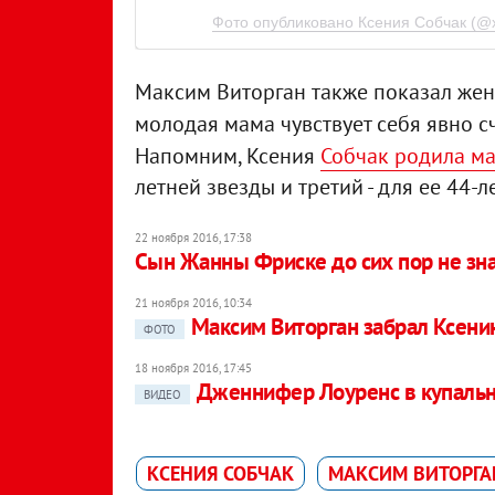
Фото опубликовано Ксения Собчак (@
Максим Виторган также показал жену
молодая мама чувствует себя явно с
Напомним, Ксения
Собчак родила ма
летней звезды и третий - для ее 44-л
22 ноября 2016, 17:38
Сын Жанны Фриске до сих пор не зна
21 ноября 2016, 10:34
Максим Виторган забрал Ксени
ФОТО
18 ноября 2016, 17:45
Дженнифер Лоуренс в купальн
ВИДЕО
КСЕНИЯ СОБЧАК
МАКСИМ ВИТОРГА