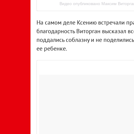
Видео опубликовано Максим Виторга
На самом деле Ксению встречали пр
благодарность Виторган высказал вс
поддались соблазну и не поделилис
ее ребенке.