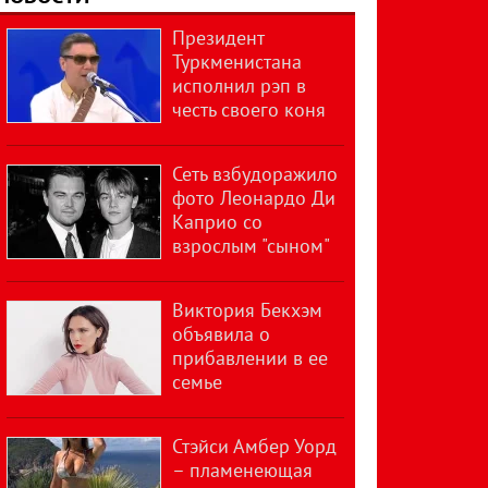
Президент
Туркменистана
исполнил рэп в
честь своего коня
Сеть взбудоражило
фото Леонардо Ди
Каприо со
взрослым "сыном"
Виктория Бекхэм
объявила о
прибавлении в ее
семье
Стэйси Амбер Уорд
– пламенеющая