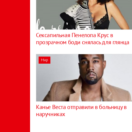
Сексапильная Пенелопа Крус в
прозрачном боди снялась для глянца
Мир
Канье Веста отправили в больницу в
наручниках