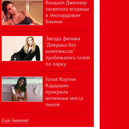
Кендалл Дженнер
засветила ягодицы
в леопардовом
бикини
Звезда фильма
"Девушка без
комплексов"
пробежалась голой
по парку
Голая Кортни
Кардашян
прикрыла
интимные места
пеной
Еще Бикини!