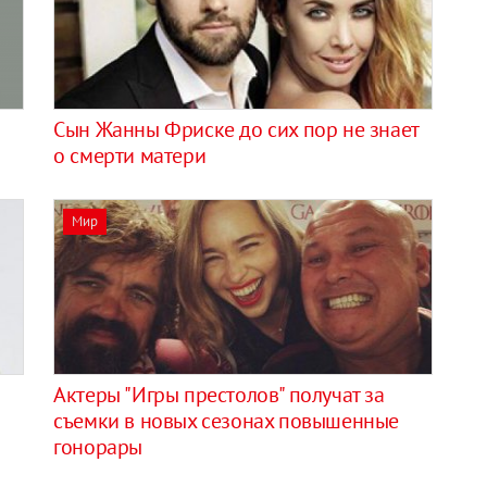
Сын Жанны Фриске до сих пор не знает
о смерти матери
Мир
Актеры "Игры престолов" получат за
съемки в новых сезонах повышенные
гонорары