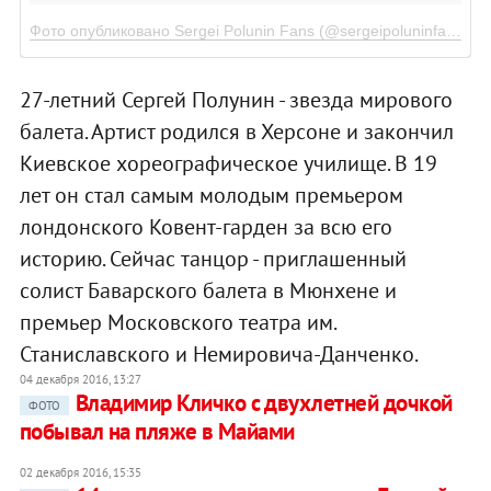
Фото опубликовано Sergei Polunin Fans (@sergeipoluninfans)
Се
27-летний Сергей Полунин - звезда мирового
балета. Артист родился в Херсоне и закончил
Киевское хореографическое училище. В 19
лет он стал самым молодым премьером
лондонского Ковент-гарден за всю его
историю. Сейчас танцор - приглашенный
солист Баварского балета в Мюнхене и
премьер Московского театра им.
Станиславского и Немировича-Данченко.
04 декабря 2016, 13:27
Владимир Кличко с двухлетней дочкой
ФОТО
побывал на пляже в Майами
02 декабря 2016, 15:35