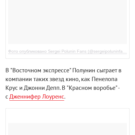
Фото опубликовано Sergei Polunin Fans (@sergeipoluninfans)
Но
В "Восточном экспрессе" Полунин сыграет в
компании таких звезд кино, как Пенелопа
Крус и Джонни Депп. В "Красном воробье" -
с
Дженнифер Лоуренс
.