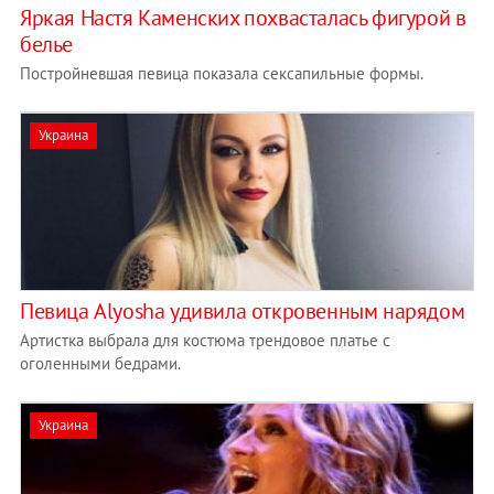
Яркая Настя Каменских похвасталась фигурой в
белье
Постройневшая певица показала сексапильные формы.
Украина
Певица Alyosha удивила откровенным нарядом
Артистка выбрала для костюма трендовое платье с
оголенными бедрами.
Украина