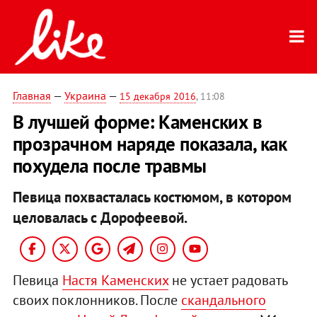
Главная
—
Украина
—
15 декабря 2016
, 11:08
В лучшей форме: Каменских в
прозрачном наряде показала, как
похудела после травмы
Певица похвасталась костюмом, в котором
целовалась с Дорофеевой.
Певица
Настя Каменских
не устает радовать
своих поклонников. После
скандального