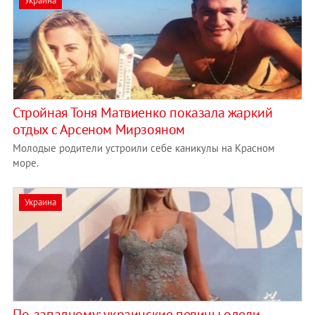
Украина
Стройная Тоня Матвиенко показала жаркий
отдых с Арсеном Мирзояном
Молодые родители устроили себе каникулы на Красном
море.
Украина
По-западному: украинские певицы одели