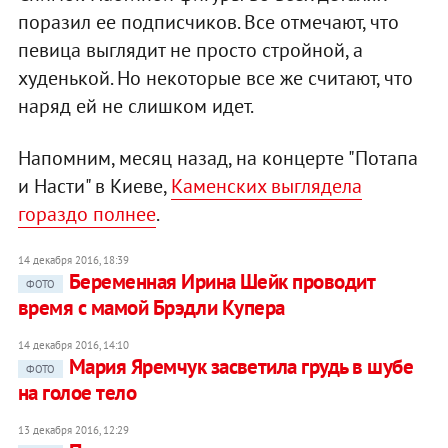
поразил ее подписчиков. Все отмечают, что
певица выглядит не просто стройной, а
худенькой. Но некоторые все же считают, что
наряд ей не слишком идет.
Напомним, месяц назад, на концерте "Потапа
и Насти" в Киеве,
Каменских выглядела
гораздо полнее
.
14 декабря 2016, 18:39
Беременная Ирина Шейк проводит
ФОТО
время с мамой Брэдли Купера
14 декабря 2016, 14:10
Мария Яремчук засветила грудь в шубе
ФОТО
на голое тело
13 декабря 2016, 12:29