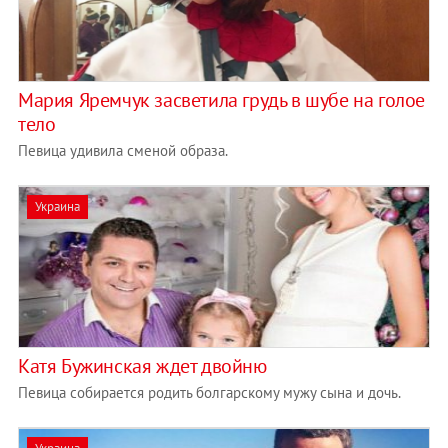
Мария Яремчук засветила грудь в шубе на голое
тело
Певица удивила сменой образа.
Украина
Катя Бужинская ждет двойню
Певица собирается родить болгарскому мужу сына и дочь.