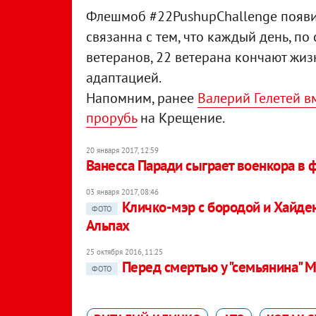
Флешмоб #22PushupChallenge появи
связанна с тем, что каждый день, п
ветеранов, 22 ветерана кончают жиз
адаптацией.
Напомним, ранее
Валерий Гелетей в
прорубь
на Крещение.
20 января 2017, 12:59
Ванесса Паради сыграет военкора в 
03 января 2017, 08:46
Кличко-мэр с бородой и Хайде
ФОТО
Альпах
25 октября 2016, 11:25
Перед смертью у "семьянина" 
ФОТО