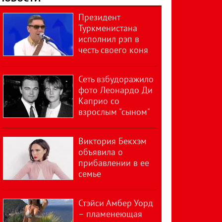
Президент
Туркменистана
исполнил рэп в
честь своего коня
Сеть взбудоражило
фото Леонардо Ди
Каприо со
взрослым "сыном"
Виктория Бекхэм
объявила о
прибавлении в ее
семье
Стэйси Амбер Уорд
– пламенеющая