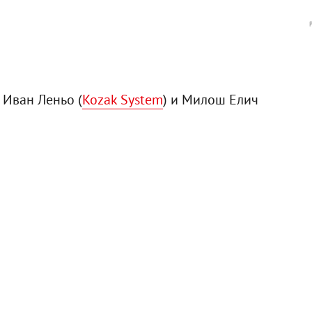
Иван Леньо (
Kozak System
) и Милош Елич