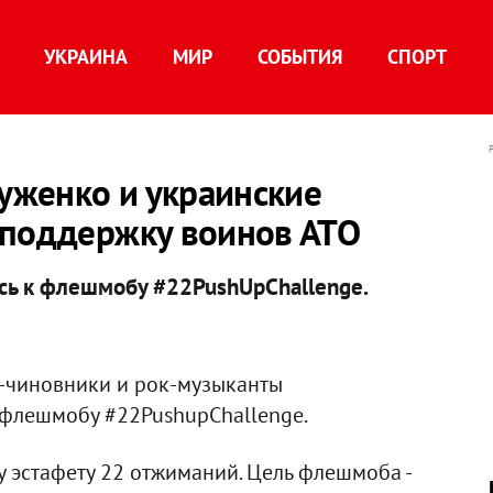
УКРАИНА
МИР
СОБЫТИЯ
СПОРТ
Муженко и украинские
 поддержку воинов АТО
сь к флешмобу #22PushUpChallenge.
п-чиновники и рок-музыканты
флешмобу #22PushupChallenge.
у эстафету 22 отжиманий. Цель флешмоба -