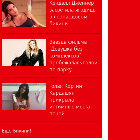
Кендалл Дженнер
засветила ягодицы
в леопардовом
бикини
Звезда фильма
"Девушка без
комплексов"
пробежалась голой
по парку
Голая Кортни
Кардашян
прикрыла
интимные места
пеной
Еще Бикини!