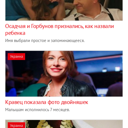
Осадчая и Горбунов признались, как назвали
ребенка
Имя выбрали простое и запоминающееся.
Украина
Кравец показала фото двойняшек
Малышам исполнилось 7 месяцев.
Украина