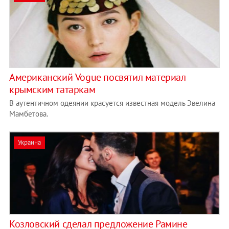
Американский Vogue посвятил материал
крымским татаркам
В аутентичном одеянии красуется известная модель Эвелина
Мамбетова.
Украина
Козловский сделал предложение Рамине