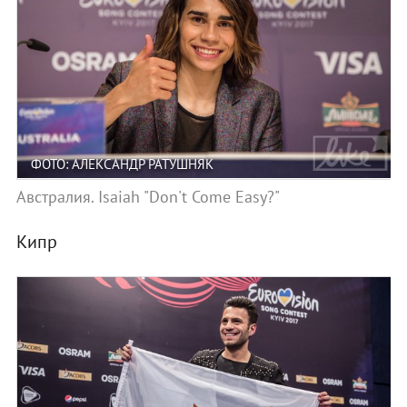
ФОТО: АЛЕКСАНДР РАТУШНЯК
Австралия. Isaiah "Don't Come Easy?"
Кипр