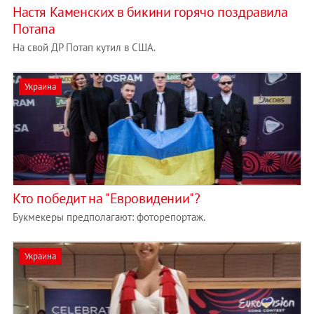
Настя Каменских в бикини горячо поздравила
Потапа
На свой ДР Потап кутил в США.
Украина
Кто победит на "Евровидении"?
Букмекеры предполагают: фоторепортаж.
Украина