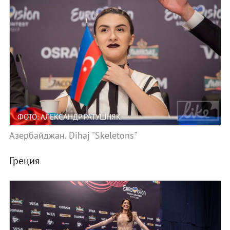
ФОТО: АЛЕКСАНДР РАТУШНЯК
Азербайджан. Dihaj "Skeletons"
Греция