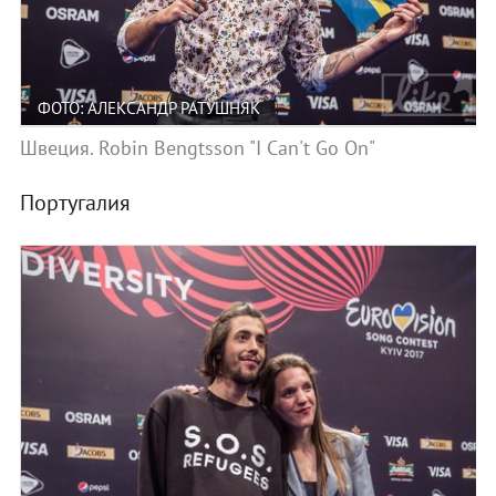
ФОТО: АЛЕКСАНДР РАТУШНЯК
Швеция. Robin Bengtsson "I Can't Go On"
Португалия