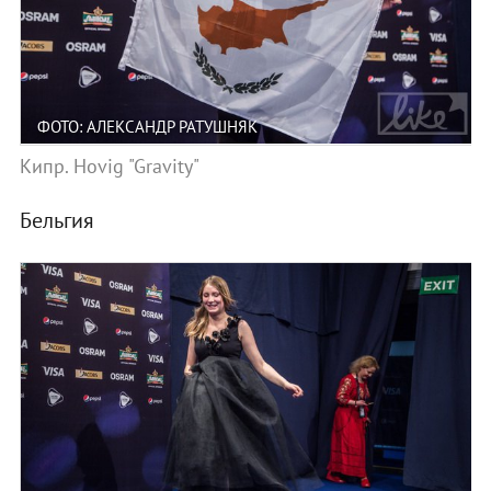
ФОТО: АЛЕКСАНДР РАТУШНЯК
Кипр. Hovig "Gravity"
Бельгия