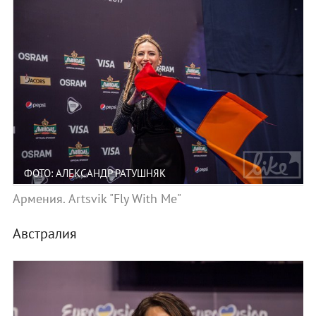
ФОТО: АЛЕКСАНДР РАТУШНЯК
Армения. Artsvik "Fly With Me"
Австралия