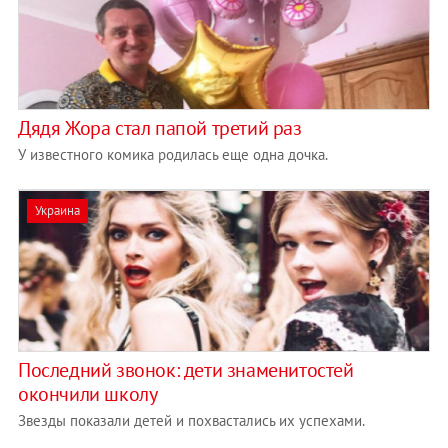
Дядя Жора стал папой третий раз
У известного комика родилась еще одна дочка.
Украина
Последний звонок: дети знаменитостей
окончили школу
Звезды показали детей и похвастались их успехами.