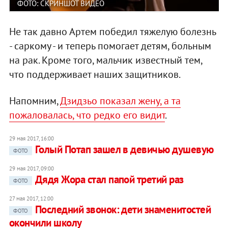
ФОТО: СКРИНШОТ ВИДЕО
Не так давно Артем победил тяжелую болезнь
- саркому - и теперь помогает детям, больным
на рак. Кроме того, мальчик известный тем,
что поддерживает наших защитников.
Напомним,
Дзидзьо показал жену, а та
пожаловалась, что редко его видит
.
29 мая 2017, 16:00
Голый Потап зашел в девичью душевую
ФОТО
29 мая 2017, 09:00
Дядя Жора стал папой третий раз
ФОТО
27 мая 2017, 12:00
Последний звонок: дети знаменитостей
ФОТО
окончили школу