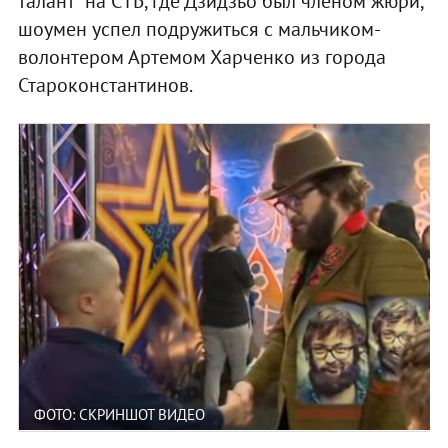
талант" на СТБ, где Дзидзьо был членом жюри,
шоумен успел подружиться с мальчиком-
волонтером Артемом Харченко из города
Староконстантинов.
ФОТО: СКРИНШОТ ВИДЕО