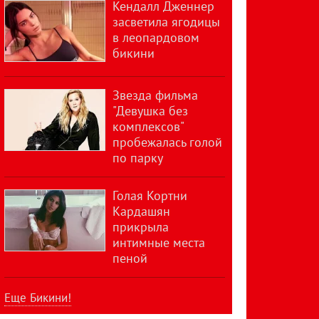
Кендалл Дженнер
засветила ягодицы
в леопардовом
бикини
Звезда фильма
"Девушка без
комплексов"
пробежалась голой
по парку
Голая Кортни
Кардашян
прикрыла
интимные места
пеной
Еще Бикини!