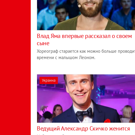
Влад Яма впервые рассказал о своем
сыне
Хореограф старается как можно больше проводи
времени с малышом Леоном.
Украина
Ведущий Александр Скичко женится