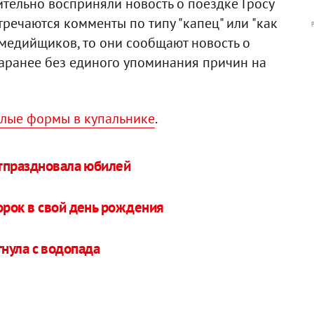
тельно восприняли новость о поездке Гросу
тречаются комменты по типу "капец" или "как
я медийщиков, то они сообщают новость о
аранее без единого упоминания причин на
елые формы в купальнике
.
тпраздновала юбилей
рок в свой день рождения
нула с водопада