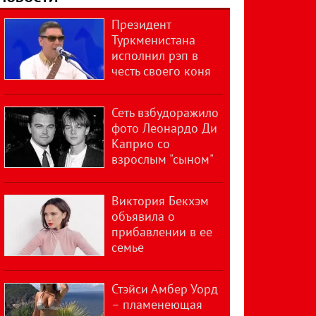
Президент
Туркменистана
исполнил рэп в
честь своего коня
Сеть взбудоражило
фото Леонардо Ди
Каприо со
взрослым "сыном"
Виктория Бекхэм
объявила о
прибавлении в ее
семье
Стэйси Амбер Уорд
– пламенеющая