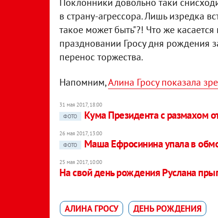
Поклонники довольно таки снисходи
в страну-агрессора. Лишь изредка вс
такое может быть"?! Что же касаетс
праздновании Гросу дня рождения з
перенос торжества.
Напомним,
Алина Гросу показала зр
31 мая 2017, 18:00
Кума Президента с размахом о
ФОТО
26 мая 2017, 13:00
Маша Ефросинина упала в обмо
ФОТО
25 мая 2017, 10:00
На свой день рождения Руслана прыг
АЛИНА ГРОСУ
ДЕНЬ РОЖДЕНИЯ