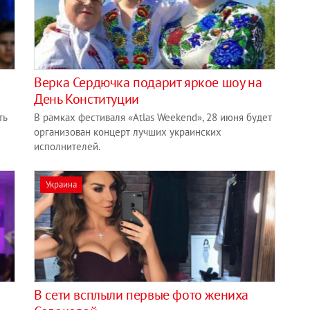
Верка Сердючка подарит яркое шоу на
День Конституции
ть
В рамках фестиваля «Atlas Weekend», 28 июня будет
организован концерт лучших украинских
исполнителей.
Украина
В сети всплыли первые фото жениха