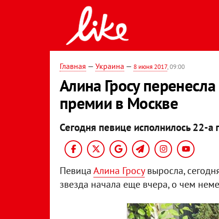
Главная
—
Украина
—
8 июня 2017
, 09:00
Алина Гросу перенесла
премии в Москве
Сегодня певице исполнилось 22-а г
Певица
Алина Гросу
выросла, сегодня
звезда начала еще вчера, о чем нем