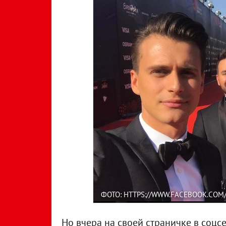
ФОТО: HTTPS://WWW.FACEBOOK.COM
Но вчера на своей страничке в соцс