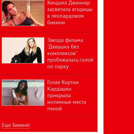
Кендалл Дженнер
засветила ягодицы
в леопардовом
бикини
Звезда фильма
"Девушка без
комплексов"
пробежалась голой
по парку
Голая Кортни
Кардашян
прикрыла
интимные места
пеной
Еще Бикини!