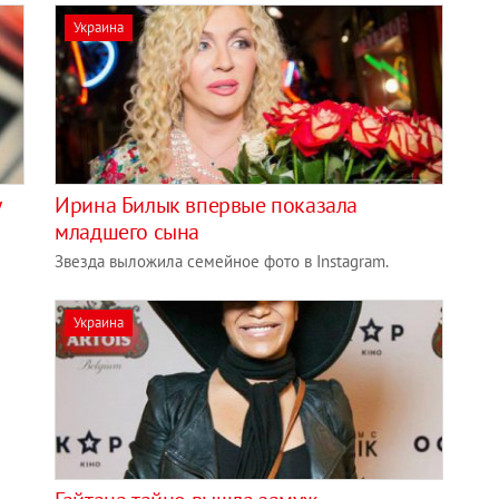
Украина
у
Ирина Билык впервые показала
младшего сына
Звезда выложила семейное фото в Instagram.
Украина