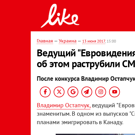
Главная
—
Украина
—
13 июня 2017
, 15:00
Ведущий "Евровидения"
об этом раструбили С
После конкурса Владимир Остапчук
Владимир Остапчук,
ведущий "Еврови
знаменитым. В одном из выпусков "
планами эмигрировать в Канаду.