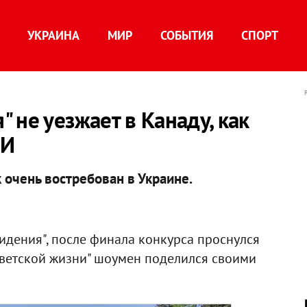
УКРАИНА
МИР
СОБЫТИЯ
СПОРТ
 не уезжает в Канаду, как
МИ
 очень востребован в Украине.
дения", после финала конкурса проснулся
Светской жизни" шоумен поделился своими