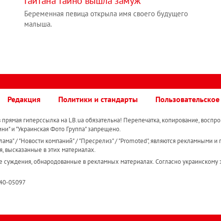
Гайтана тайно вышла замуж
Беременная певица открыла имя своего будущего
малыша.
Редакция
Политики и стандарты
Пользовательское
прямая гиперссылка на LB.ua обязательна! Перепечатка, копирование, воспро
ини" и "Украинская Фото Группа" запрещено.
ама" / "Новости компаний" / "Пресрелиз" / "Promoted", являются рекламными и 
я, высказанные в этих материалах.
е суждения, обнародованные в рекламных материалах. Согласно украинскому з
R40-05097