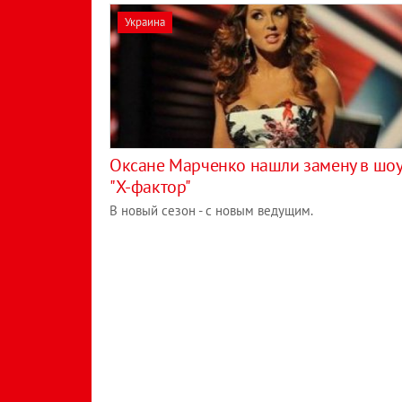
Украина
Оксане Марченко нашли замену в шо
"Х-фактор"
В новый сезон - с новым ведущим.