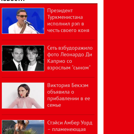
Президент
Туркменистана
исполнил рэп в
честь своего коня
Сеть взбудоражило
фото Леонардо Ди
Каприо со
взрослым "сыном"
Виктория Бекхэм
объявила о
прибавлении в ее
семье
Стэйси Амбер Уорд
– пламенеющая