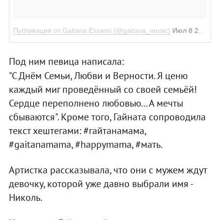
Публикация от Gaitana Essami (@gaitana_music)
Июл 8 2017 в 3:47 PDT
Под ним певица написала:
"С Днём Семьи, Любви и Верности. Я ценю
каждый миг проведённый со своей семьёй!
Сердце переполнено любовью... А мечты
сбываются". Кроме того, Гайната сопроводила
текст хештегами: #гайтанамама,
#gaitanamama, #happymama, #мать.
Артистка рассказывала, что они с мужем ждут
девочку, которой уже давно выбрали имя -
Николь.