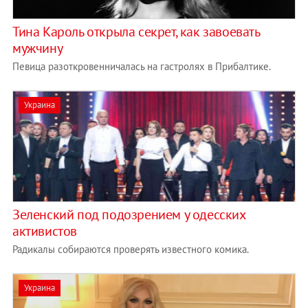
Тина Кароль открыла секрет, как завоевать
мужчину
Певица разоткровенничалась на гастролях в Прибалтике.
Украина
Зеленский под подозрением у одесских
активистов
Радикалы собираются проверять известного комика.
Украина