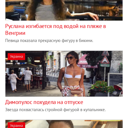
Руслана изгибается под водой на пляже в
Венгрии
Певица показала прекрасную фигуру в бикини.
Украина
Димопулос похудела на отпуске
Звезда похвасталась стройной фигурой в купальнике.
Украина