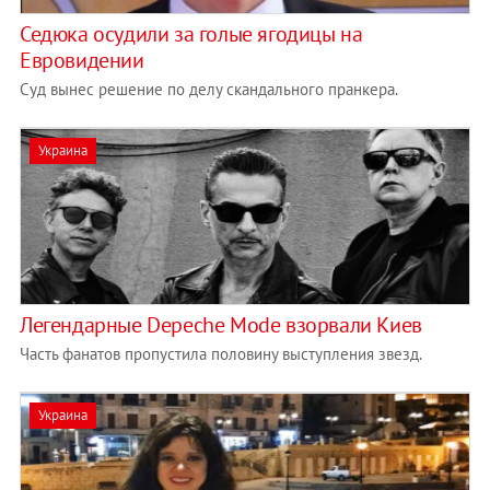
Седюка осудили за голые ягодицы на
Евровидении
Суд вынес решение по делу скандального пранкера.
Украина
Легендарные Depeche Mode взорвали Киев
Часть фанатов пропустила половину выступления звезд.
Украина