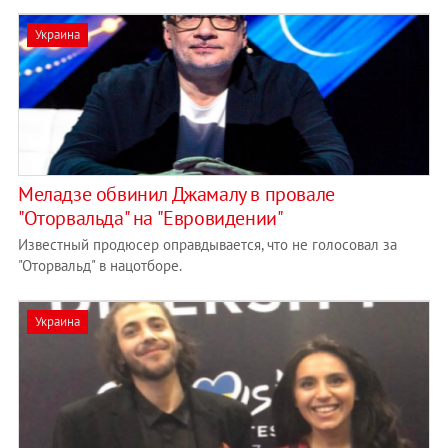
Украина
Меладзе обвинил Джамалу в провале
"Оторвальда" на "Евровидении"
Известный продюсер оправдывается, что не голосовал за
"Оторвальд" в нацотборе.
Украина