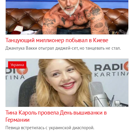
Танцующий миллионер побывал в Киеве
Джанлука Вакки отыграл диджей-сет, но танцевать не стал.
Украина
Тина Кароль провела День вышиванки в
Германии
Певица встретилась с украинской диаспорой.