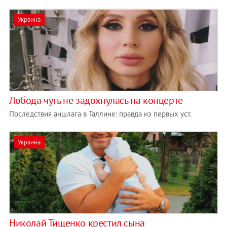
Украина
Лобода чуть не задохнулась на концерте
Последствия аншлага в Таллине: правда из первых уст.
Украина
Николай Тищенко крестил сына