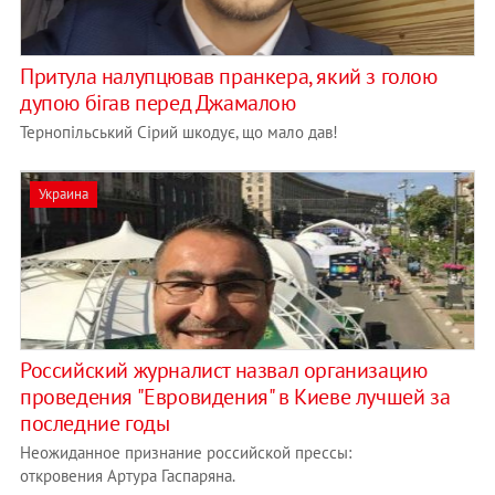
Притула налупцював пранкера, який з голою
дупою бігав перед Джамалою
Тернопільський Сірий шкодує, що мало дав!
Украина
Российский журналист назвал организацию
проведения "Евровидения" в Киеве лучшей за
последние годы
Неожиданное признание российской прессы:
откровения Артура Гаспаряна.